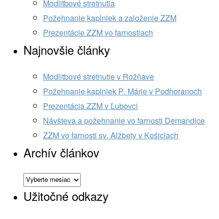
Modlitbové stretnutia
Požehnanie kaplniek a založenie ZZM
Prezentácie ZZM vo farnostiach
Najnovšie články
Modlitbové stretnutie v Rožňave
Požehnanie kaplniek P. Márie v Podhoranoch
Prezentácia ZZM v Ľubovci
Návšteva a požehnanie vo farnosti Demandice
ZZM vo farnosti sv. Alžbety v Košiciach
Archív článkov
Archív
článkov
Užitočné odkazy