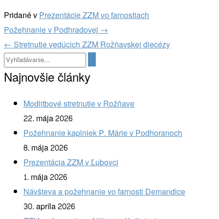
Pridané v
Prezentácie ZZM vo farnostiach
Navigácia
Požehnanie v Podhradovej
→
v
←
Stretnutie vedúcich ZZM Rožňavskej diecézy
článkoch
Najnovšie články
Modlitbové stretnutie v Rožňave
22. mája 2026
Požehnanie kaplniek P. Márie v Podhoranoch
8. mája 2026
Prezentácia ZZM v Ľubovci
1. mája 2026
Návšteva a požehnanie vo farnosti Demandice
30. apríla 2026