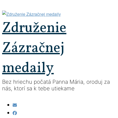
Prejsť
na
obsah
Združenie
Zázračnej
medaily
Bez hriechu počatá Panna Mária, oroduj za
nás, ktorí sa k tebe utiekame