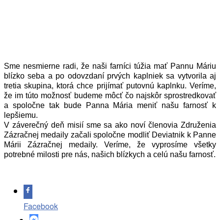
.
Sme nesmierne radi, že naši farníci túžia mať Pannu Máriu
blízko seba a po odovzdaní prvých kaplniek sa vytvorila aj
tretia skupina, ktorá chce prijímať putovnú kaplnku. Veríme,
že im túto možnosť budeme môcť čo najskôr sprostredkovať
a spoločne tak bude Panna Mária meniť našu farnosť k
lepšiemu.
V záverečný deň misií sme sa ako noví členovia Združenia
Zázračnej medaily začali spoločne modliť Deviatnik k Panne
Márii Zázračnej medaily. Veríme, že vyprosíme všetky
potrebné milosti pre nás, našich blízkych a celú našu farnosť.
.
Facebook