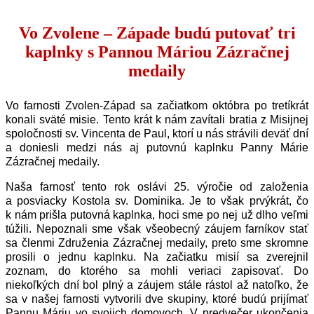
Vo Zvolene – Západe budú putovať tri
kaplnky s Pannou Máriou Zázračnej
medaily
Vo farnosti Zvolen-Západ sa začiatkom októbra po tretíkrát
konali sväté misie. Tento krát k nám zavítali bratia z Misijnej
spoločnosti sv. Vincenta de Paul, ktorí u nás strávili deväť dní
a doniesli medzi nás aj putovnú kaplnku Panny Márie
Zázračnej medaily.
Naša farnosť tento rok oslávi 25. výročie od založenia
a posviacky Kostola sv. Dominika. Je to však prvýkrát, čo
k nám prišla putovná kaplnka, hoci sme po nej už dlho veľmi
túžili. Nepoznali sme však všeobecný záujem farníkov stať
sa členmi Združenia Zázračnej medaily, preto sme skromne
prosili o jednu kaplnku. Na začiatku misií sa zverejnil
zoznam, do ktorého sa mohli veriaci zapisovať. Do
niekoľkých dní bol plný a záujem stále rástol až natoľko, že
sa v našej farnosti vytvorili dve skupiny, ktoré budú prijímať
Pannu Máriu vo svojich domovoch. V predvečer ukončenia