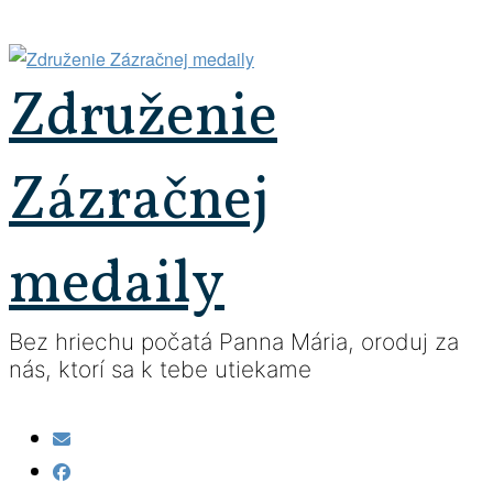
Prejsť
na
obsah
Združenie
Zázračnej
medaily
Bez hriechu počatá Panna Mária, oroduj za
nás, ktorí sa k tebe utiekame