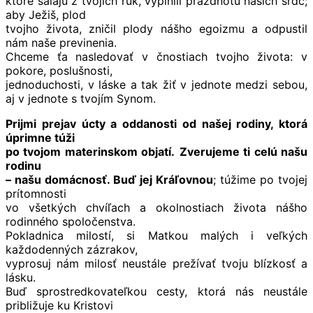
ktoré sálajú z tvojich rúk, vyplnili prázdnotu našich sŕdc;
aby Ježiš, plod
tvojho života, zničil plody nášho egoizmu a odpustil
nám naše previnenia.
Chceme ťa nasledovať v čnostiach tvojho života: v
pokore, poslušnosti,
jednoduchosti, v láske a tak žiť v jednote medzi sebou,
aj v jednote s tvojím Synom.
Prijmi prejav úcty a oddanosti od našej rodiny, ktorá
úprimne túži
po tvojom materinskom objatí.
Zverujeme ti celú
našu
rodinu
– našu domácnosť. Buď jej Kráľovnou
; túžime po tvojej
prítomnosti
vo všetkých chvíľach a okolnostiach života nášho
rodinného spoločenstva.
Pokladnica milostí, si Matkou malých i veľkých
každodenných zázrakov,
vyprosuj nám milosť neustále prežívať tvoju blízkosť a
lásku.
Buď sprostredkovateľkou cesty, ktorá nás neustále
približuje ku Kristovi