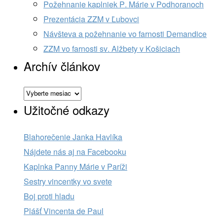
Požehnanie kaplniek P. Márie v Podhoranoch
Prezentácia ZZM v Ľubovci
Návšteva a požehnanie vo farnosti Demandice
ZZM vo farnosti sv. Alžbety v Košiciach
Archív článkov
Archív
článkov
Užitočné odkazy
Blahorečenie Janka Havlíka
Nájdete nás aj na Facebooku
Kaplnka Panny Márie v Paríži
Sestry vincentky vo svete
Boj proti hladu
Plášť Vincenta de Paul