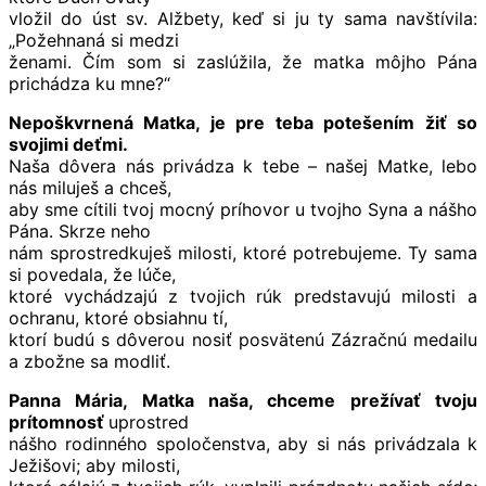
vložil do úst sv. Alžbety, keď si ju ty sama navštívila:
„Požehnaná si medzi
ženami. Čím som si zaslúžila, že matka môjho Pána
prichádza ku mne?“
Nepoškvrnená Matka, je pre teba potešením žiť so
svojimi deťmi.
Naša dôvera nás privádza k tebe – našej Matke, lebo
nás miluješ a chceš,
aby sme cítili tvoj mocný príhovor u tvojho Syna a nášho
Pána. Skrze neho
nám sprostredkuješ milosti, ktoré potrebujeme. Ty sama
si povedala, že lúče,
ktoré vychádzajú z tvojich rúk predstavujú milosti a
ochranu, ktoré obsiahnu tí,
ktorí budú s dôverou nosiť posvätenú Zázračnú medailu
a zbožne sa modliť.
Panna Mária, Matka naša, chceme prežívať tvoju
prítomnosť
uprostred
nášho rodinného spoločenstva, aby si nás privádzala k
Ježišovi; aby milosti,