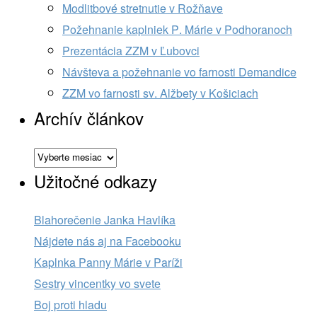
Modlitbové stretnutie v Rožňave
Požehnanie kaplniek P. Márie v Podhoranoch
Prezentácia ZZM v Ľubovci
Návšteva a požehnanie vo farnosti Demandice
ZZM vo farnosti sv. Alžbety v Košiciach
Archív článkov
Archív
článkov
Užitočné odkazy
Blahorečenie Janka Havlíka
Nájdete nás aj na Facebooku
Kaplnka Panny Márie v Paríži
Sestry vincentky vo svete
Boj proti hladu