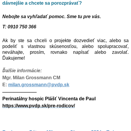
dávnejšie a chcete sa porozprávať?
Nebojte sa vyhľadať pomoc. Sme tu pre vás.
T: 0910 750 366
Ak by ste sa chceli o projekte dozvedieť viac, alebo sa
podeliť s vlastnou skúsenosťou, alebo spolupracovať,
neváhajte, prosím, rovnako napísať alebo zavolať.
Ďakujeme!
Ď
alšie informácie:
Mgr. Milan Grossmann CM
E:
milan.grossmann@pvdp.sk
—————————
Perinatálny hospic Plášť Vincenta de Paul
https://www.pvdp.sk/pre-rodicov/