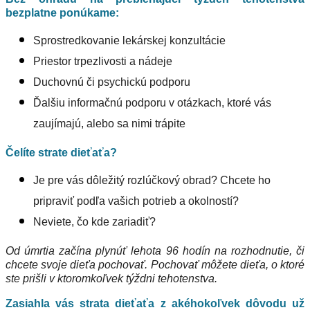
bezplatne ponúkame:
Sprostredkovanie lekárskej konzultácie
Priestor trpezlivosti a nádeje
Duchovnú či psychickú podporu
Ďalšiu informačnú podporu v otázkach, ktoré vás
zaujímajú, alebo sa nimi trápite
Čelíte strate dieťaťa?
Je pre vás dôležitý rozlúčkový obrad? Chcete ho
pripraviť podľa vašich potrieb a okolností?
Neviete, čo kde zariadiť?
Od úmrtia začína plynúť lehota 96 hodín na rozhodnutie, či
chcete svoje dieťa pochovať. Pochovať môžete dieťa, o ktoré
ste prišli v ktoromkoľvek týždni tehotenstva.
Zasiahla vás strata dieťaťa z akéhokoľvek dôvodu už