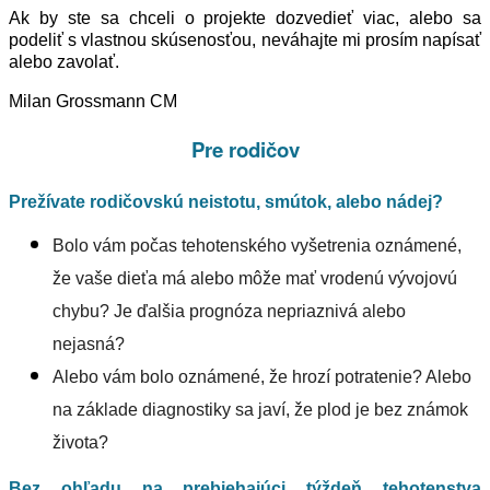
Ak by ste sa chceli o projekte dozvedieť viac, alebo sa
podeliť s vlastnou skúsenosťou, neváhajte mi prosím napísať
alebo zavolať.
Milan Grossmann CM
Pre rodičov
Prežívate rodičovskú neistotu, smútok, alebo nádej?
Bolo vám počas tehotenského vyšetrenia oznámené,
že vaše dieťa má alebo môže mať vrodenú vývojovú
chybu? Je ďalšia prognóza nepriaznivá alebo
nejasná?
Alebo vám bolo oznámené, že hrozí potratenie? Alebo
na základe diagnostiky sa javí, že plod je bez známok
života?
Bez ohľadu na prebiehajúci týždeň tehotenstva