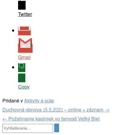
Twitter
Gmail
Copy
Pridané v
Aktivity a púte
Navigácia
Duchovná obnova 15.5.2021 – online + záznam
→
v
←
Požehnanie kaplniek vo farnosti Veľký Biel
článkoch