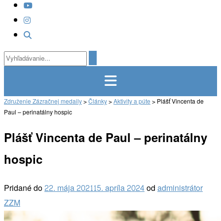
Združenie Zázračnej medaily
>
Články
>
Aktivity a púte
>
Plášť Vincenta de
Paul – perinatálny hospic
Plášť Vincenta de Paul – perinatálny
hospic
Pridané do
22. mája 2021
15. apríla 2024
od
administrátor
ZZM