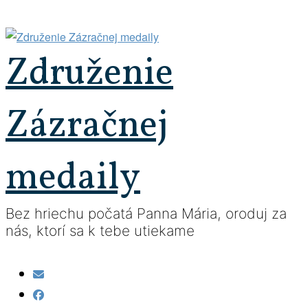
Prejsť
na
obsah
Združenie
Zázračnej
medaily
Bez hriechu počatá Panna Mária, oroduj za
nás, ktorí sa k tebe utiekame