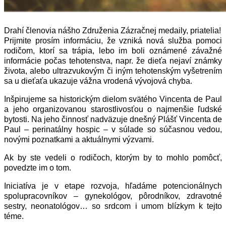
Drahí členovia nášho Združenia Zázračnej medaily, priatelia!
Prijmite prosím informáciu, že vzniká nová služba pomoci
rodičom, ktorí sa trápia, lebo im boli oznámené závažné
informácie počas tehotenstva, napr. že dieťa nejaví známky
života, alebo ultrazvukovým či iným tehotenským vyšetrením
sa u dieťaťa ukazuje vážna vrodená vývojová chyba.
Inšpirujeme sa historickým dielom svätého Vincenta de Paul
a jeho organizovanou starostlivosťou o najmenšie ľudské
bytosti. Na jeho činnosť nadväzuje dnešný Plášť Vincenta de
Paul – perinatálny hospic – v súlade so súčasnou vedou,
novými poznatkami a aktuálnymi výzvami.
Ak by ste vedeli o rodičoch, ktorým by to mohlo pomôcť,
povedzte im o tom.
Iniciatíva je v etape rozvoja, hľadáme potencionálnych
spolupracovníkov – gynekológov, pôrodníkov, zdravotné
sestry, neonatológov… so srdcom i umom blízkym k tejto
téme.