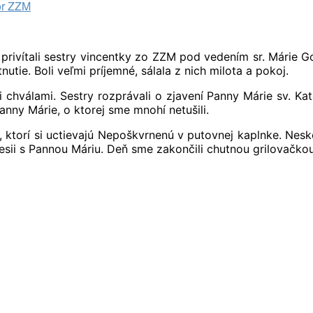
or ZZM
privítali sestry vincentky zo ZZM pod vedením sr. Márie Gos
utie. Boli veľmi príjemné, sálala z nich milota a pokoj.
 chválami. Sestry rozprávali o zjavení Panny Márie sv. Ka
nny Márie, o ktorej sme mnohí netušili.
ktorí si uctievajú Nepoškvrnenú v putovnej kaplnke. Neskôr
esii s Pannou Máriu. Deň sme zakončili chutnou grilovačkou 