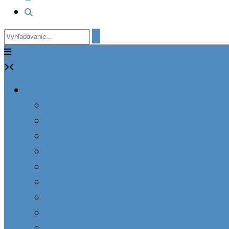
O ZZM
Pôvod združenia
Charakter združenia
Duch združenia
Cieľ združenia
Členovia združenia
Formácia členov
Správa združenia
História ZZM na Slovensku
AMM – ZZM vo svete