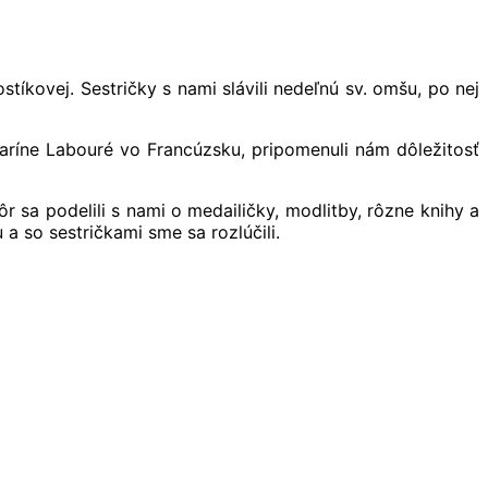
tíkovej. Sestričky s nami slávili nedeľnú sv. omšu, po nej
taríne Labouré vo Francúzsku, pripomenuli nám dôležitosť
 sa podelili s nami o medailičky, modlitby, rôzne knihy a
a so sestričkami sme sa rozlúčili.