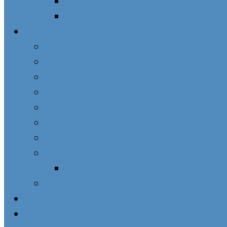
Alfonz Ratisbonne
bl. Ján Havlík
Modlitby
Modlitba prosby
Modlitba vďaky
Zasvätenie sa Panne Márii
Novéna k Nepoškvrnenej
Deviatnik
Krížová cesta
Materiál k modlitbovým stretnutiam
27. novembra – Hlavný sviatok ZZM
Sv. omša na sviatok Panny Márie Zázračnej 
Modlitby na dni všedné i sviatočné
Prosby
Vincentská rodina