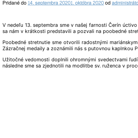
Pridané do
14. septembra 2020
1. októbra 2020
od
administrát
V nedeľu 13. septembra sme v našej farnosti Čerín úctivo 
sa nám v krátkosti predstavili a pozvali na poobedné stretn
Poobedné stretnutie sme otvorili radostnými mariánskymi
Zázračnej medaily a zoznámili nás s putovnou kaplnkou Pa
Užitočné vedomosti doplnili ohromnými svedectvami ľudí, 
následne sme sa zjednotili na modlitbe sv. ruženca v proc