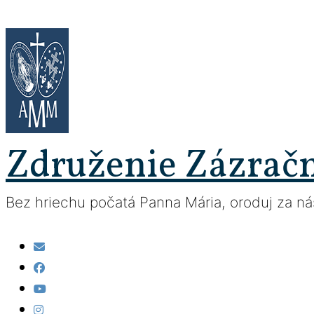
Prejsť
na
obsah
Združenie Zázrač
Bez hriechu počatá Panna Mária, oroduj za nás