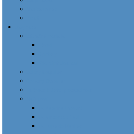
Zaujímavosti
Napísali o nás
Videá
Dary neba
Zázračná medaila
Pôvod
Symboly
Kde kúpiť zlatú ZM
Zelený škapuliar
Červený škapuliar
Ruženec k Božej prozreteľnosti
Naši svätí
sv. Katarína Labouré
sv. Vincent de Paul
sv. Lujza de Marillac