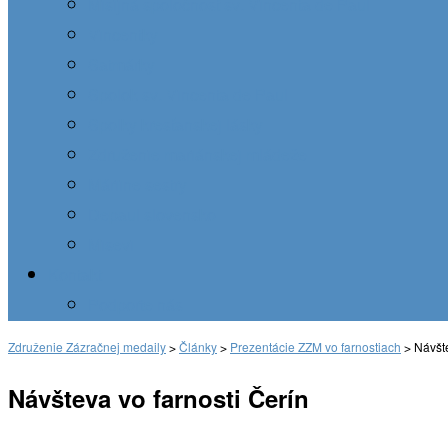
Misijná spoločnosť sv. Vincenta de Paul
Vincentky
Satmárky
Spolok sv. Vincenta de Paul
Spolky kresťanskej lásky
Združenie mariánskej mládeže
Máriine sestry
Depaul slovensko
Misevi
Kontakt
Podporte nás
Združenie Zázračnej medaily
>
Články
>
Prezentácie ZZM vo farnostiach
>
Návšte
Návšteva vo farnosti Čerín