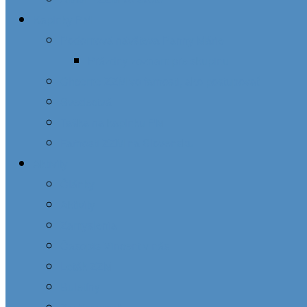
Kaplnky PM
Podomová návšteva Panny Márie
Prázdny zoznam pre skupinu
Chceme ZZM vo farnosti, ako postupovať
Svedectvá
Taška na kaplnku PM
Farnosti ZZM na Slovensku
Aktivity
Články
Aktivity
Zamyslenia
Časopis Vincent v nás
Leták ZZM
Buletíny