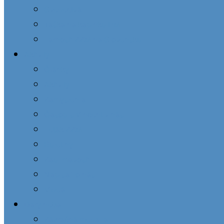
Svedectvá
Taška na kaplnku PM
Farnosti ZZM na Slovensku
Aktivity
Články
Aktivity
Zamyslenia
Časopis Vincent v nás
Leták ZZM
Buletíny
Zaujímavosti
Napísali o nás
Videá
Dary neba
Zázračná medaila