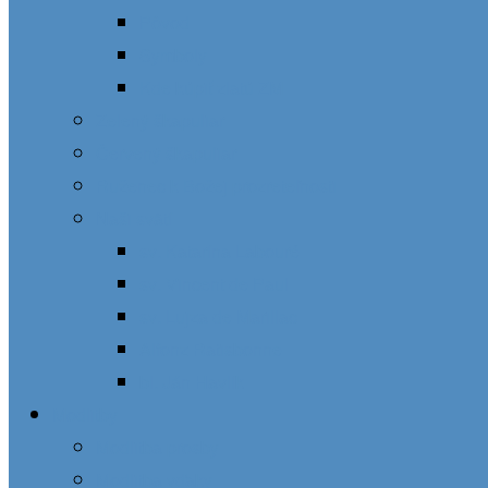
Pôvod
Symboly
Kde kúpiť zlatú ZM
Zelený škapuliar
Červený škapuliar
Ruženec k Božej prozreteľnosti
Naši svätí
sv. Katarína Labouré
sv. Vincent de Paul
sv. Lujza de Marillac
Alfonz Ratisbonne
bl. Ján Havlík
Modlitby
Modlitba prosby
Modlitba vďaky