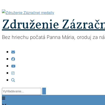
Prejsť
na
obsah
Združenie Zázrač
Bez hriechu počatá Panna Mária, oroduj za nás