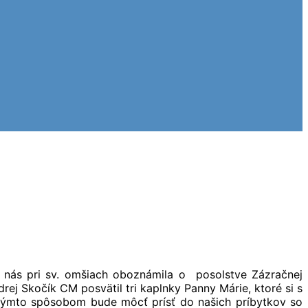
, nás pri sv. omšiach oboznámila o posolstve Zázračnej
ej Skočík CM posvätil tri kaplnky Panny Márie, ktoré si s
 takýmto spôsobom bude môcť prísť do našich príbytkov so