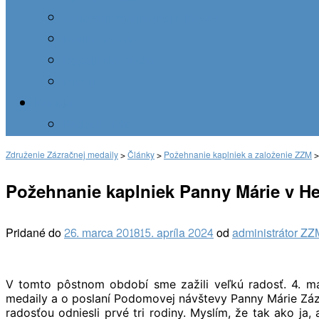
Združenie mariánskej mládeže
Máriine sestry
Depaul slovensko
Misevi
Kontakt
Podporte nás
Združenie Zázračnej medaily
>
Články
>
Požehnanie kaplniek a založenie ZZM
Požehnanie kaplniek Panny Márie v H
Pridané do
26. marca 2018
15. apríla 2024
od
administrátor ZZ
V tomto pôstnom období sme zažili veľkú radosť. 4. ma
medaily a o poslaní Podomovej návštevy Panny Márie Zázra
radosťou odniesli prvé tri rodiny. Myslím, že tak ako j