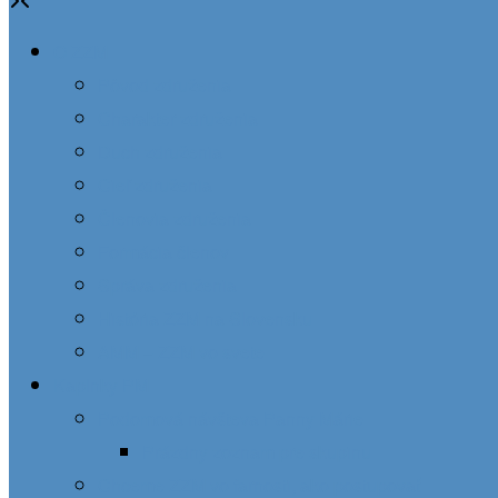
O ZZM
Pôvod združenia
Charakter združenia
Duch združenia
Cieľ združenia
Členovia združenia
Formácia členov
Správa združenia
História ZZM na Slovensku
AMM – ZZM vo svete
Kaplnky PM
Podomová návšteva Panny Márie
Prázdny zoznam pre skupinu
Chceme ZZM vo farnosti, ako postupovať