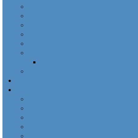
Zasvätenie sa Panne Márii
Novéna k Nepoškvrnenej
Deviatnik
Krížová cesta
Materiál k modlitbovým stretnutiam
27. novembra – Hlavný sviatok ZZM
Sv. omša na sviatok Panny Márie Zázračnej 
Modlitby na dni všedné i sviatočné
Prosby
Vincentská rodina
Misijná spoločnosť sv. Vincenta de Paul
Vincentky
Satmárky
Spolok sv. Vincenta de Paul
Spolky kresťanskej lásky