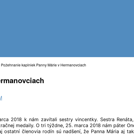
>
Požehnanie kaplniek Panny Márie v Hermanovciach
ermanovciach
M
rca 2018 k nám zavítali sestry vincentky. Sestra Renáta
čnej medaily. O tri týždne, 25. marca 2018 nám páter Ondr
a, aj ostatní členovia rodín sú nadšení, že Panna Mária aj