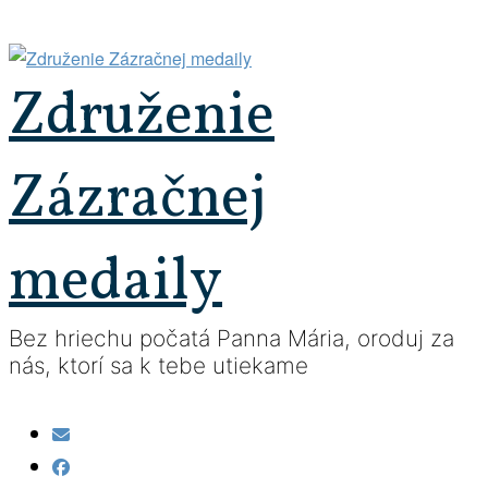
Prejsť
na
obsah
Združenie
Zázračnej
medaily
Bez hriechu počatá Panna Mária, oroduj za
nás, ktorí sa k tebe utiekame