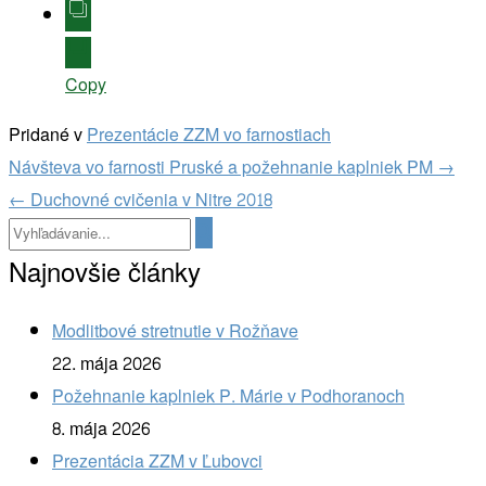
Copy
Pridané v
Prezentácie ZZM vo farnostiach
Navigácia
Návšteva vo farnosti Pruské a požehnanie kaplniek PM
→
v
←
Duchovné cvičenia v Nitre 2018
článkoch
Najnovšie články
Modlitbové stretnutie v Rožňave
22. mája 2026
Požehnanie kaplniek P. Márie v Podhoranoch
8. mája 2026
Prezentácia ZZM v Ľubovci