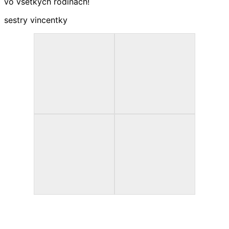
vo všetkých rodinách!
sestry vincentky
.