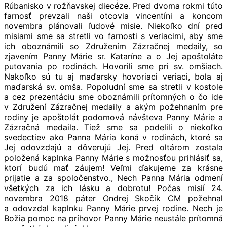
Rúbanisko v rožňavskej diecéze. Pred dvoma rokmi túto
farnosť prevzali naši otcovia vincentíni a koncom
novembra plánovali ľudové misie. Niekoľko dní pred
misiami sme sa stretli vo farnosti s veriacimi, aby sme
ich oboznámili so Združením Zázračnej medaily, so
zjavením Panny Márie sr. Kataríne a o Jej apoštoláte
putovania po rodinách. Hovorili sme pri sv. omšiach.
Nakoľko sú tu aj maďarsky hovoriaci veriaci, bola aj
maďarská sv. omša. Popoludní sme sa stretli v kostole
a cez prezentáciu sme oboznámili prítomných o čo ide
v Združení Zázračnej medaily a akým požehnaním pre
rodiny je apoštolát podomová návšteva Panny Márie a
Zázračná medaila. Tiež sme sa podelili o niekoľko
svedectiev ako Panna Mária koná v rodinách, ktoré sa
Jej odovzdajú a dôverujú Jej. Pred oltárom zostala
položená kaplnka Panny Márie s možnosťou prihlásiť sa,
ktorí budú mať záujem! Veľmi ďakujeme za krásne
prijatie a za spoločenstvo., Nech Panna Mária odmení
všetkých za ich lásku a dobrotu! Počas misií 24.
novembra 2018 páter Ondrej Skočík CM požehnal
a odovzdal kaplnku Panny Márie prvej rodine. Nech je
Božia pomoc na príhovor Panny Márie neustále prítomná