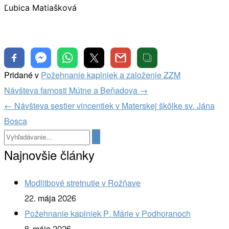
Ľubica Matiašková
Pridané v
Požehnanie kaplniek a založenie ZZM
Navigácia
Návšteva farnosti Mútne a Beňadova
→
v
←
Návšteva sestier vincentiek v Materskej škôlke sv. Jána
článkoch
Bosca
Najnovšie články
Modlitbové stretnutie v Rožňave
22. mája 2026
Požehnanie kaplniek P. Márie v Podhoranoch