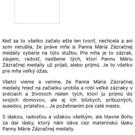
.
Keď sa to všetko začalo ešte len tvoriť, nechcela a ani
som netušila, že práve mňa si Panna Mária Zázračnej
medaily vyberie na túto službu. Pre mňa je to zázrak,
záujem, radosť, nadšenie tých, ktorí Pannu Máriu
Zázračnej medaily už prijali, alebo prijmú. Je to všetko
pre mňa veľký úžas.
Všetci vieme a veríme, že Panna Mária Zázračnej
medaily hneď na začiatku urobila a robí veľké zázraky v
srdciach a životoch nielen tých, ktorí ju prijmú do
svojich domovov, ale aj ich blízkych, príbuzných,
susedov, priateľov… Je požehnaním pre celé mesto.
S láskou, radosťou a vďakou všetkým, ale hlavne Bohu
za dar lásky, ktorý nám dáva cez materinskú lásku
Panny Márie Zázračnej medaily.