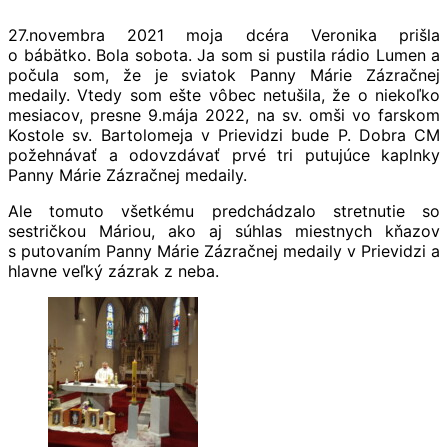
27.novembra 2021 moja dcéra Veronika prišla
o bábätko. Bola sobota. Ja som si pustila rádio Lumen a
počula som, že je sviatok Panny Márie Zázračnej
medaily. Vtedy som ešte vôbec netušila, že o niekoľko
mesiacov, presne 9.mája 2022, na sv. omši vo farskom
Kostole sv. Bartolomeja v Prievidzi bude P. Dobra CM
požehnávať a odovzdávať prvé tri putujúce kaplnky
Panny Márie Zázračnej medaily.
Ale tomuto všetkému predchádzalo stretnutie so
sestričkou Máriou, ako aj súhlas miestnych kňazov
s putovaním Panny Márie Zázračnej medaily v Prievidzi a
hlavne veľký zázrak z neba.