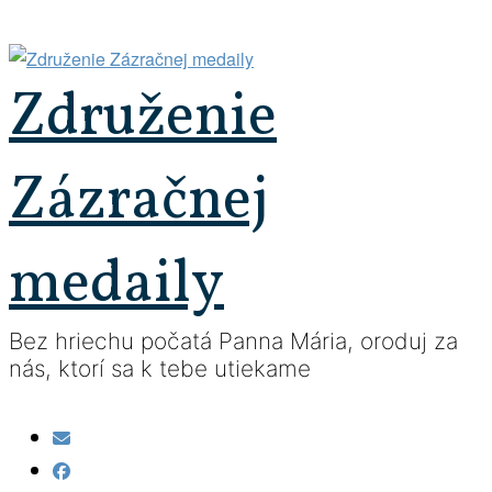
Prejsť
na
obsah
Združenie
Zázračnej
medaily
Bez hriechu počatá Panna Mária, oroduj za
nás, ktorí sa k tebe utiekame