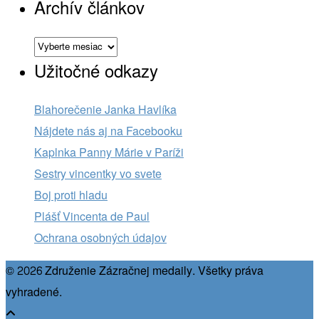
Archív článkov
Archív
článkov
Užitočné odkazy
Blahorečenie Janka Havlíka
Nájdete nás aj na Facebooku
Kaplnka Panny Márie v Paríži
Sestry vincentky vo svete
Boj proti hladu
Plášť Vincenta de Paul
Ochrana osobných údajov
© 2026 Združenie Zázračnej medaily. Všetky práva
vyhradené.