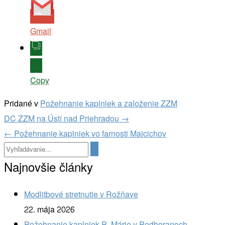
Gmail
Copy
Pridané v
Požehnanie kaplniek a založenie ZZM
Navigácia
DC ZZM na Ústí nad Priehradou
→
v
←
Požehnanie kaplniek vo farnosti Majcichov
článkoch
Najnovšie články
Modlitbové stretnutie v Rožňave
22. mája 2026
Požehnanie kaplniek P. Márie v Podhoranoch