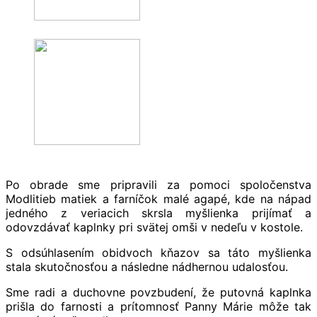
.
Po obrade sme pripravili za pomoci spoločenstva
Modlitieb matiek a farníčok malé agapé, kde na nápad
jedného z veriacich skrsla myšlienka prijímať a
odovzdávať kaplnky pri svätej omši v nedeľu v kostole.
S odsúhlasením obidvoch kňazov sa táto myšlienka
stala skutočnosťou a následne nádhernou udalosťou.
Sme radi a duchovne povzbudení, že putovná kaplnka
prišla do farnosti a prítomnosť Panny Márie môže tak