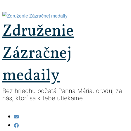
Prejsť
na
obsah
Združenie
Zázračnej
medaily
Bez hriechu počatá Panna Mária, oroduj za
nás, ktorí sa k tebe utiekame