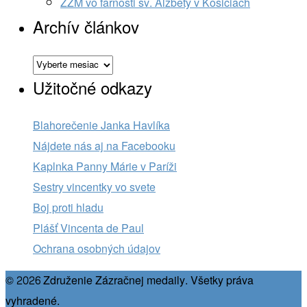
ZZM vo farnosti sv. Alžbety v Košiciach
Archív článkov
Archív
článkov
Užitočné odkazy
Blahorečenie Janka Havlíka
Nájdete nás aj na Facebooku
Kaplnka Panny Márie v Paríži
Sestry vincentky vo svete
Boj proti hladu
Plášť Vincenta de Paul
Ochrana osobných údajov
© 2026 Združenie Zázračnej medaily. Všetky práva
vyhradené.