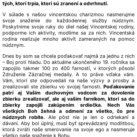
tých, ktorí trpia, ktorí sú zranení a odvrhnutí.
V súlade s našou vincentskou charizmou nasmerujme
svoje snaženie do každodennej služby núdznym.
Poskytnime svoje ruky do diel našej Vincentskej rodiny,
podporme ich aktivity, modlime sa za nich. Vincentská
rodina realizuje mnoho aktivít zameraných na pomoc
núdznym.
Dnes by som sa chcela poďakovať najmä za jednu z nich
– Boj proti hladu. Do aktuálne ukončeného 19. ročníka sa
zapojilo takmer 100 zo 400 farností, v ktorých pôsobí
Združenie Zázračnej medaily. A to práve vďaka vám.
Vám, ktorí ste odpovedali na naše výzvy a prosby a
zrealizovali ste zbierku vo svojej farnosti.
Poďakovanie
patrí aj Vašim duchovným vodcom za dovolenie
zbierku zrealizovať, ale aj vašim farníkom, ktorí sa do
zbierky zapojili zakúpením srdiečka. Nech Vás
všetkých Boh žehná a odmení za všetko, čo pre
núdznych robíte.
Ale pôst nie je len o odriekaní a
dávaní. Aby bol úplný, musí byť sprevádzaný modlitbou,
ktorá zvráti naše smerovanie na svoje ego a nasmeruje
všetko naše snaženie k Bohu.