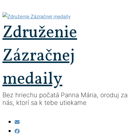
Prejsť
na
obsah
Združenie
Zázračnej
medaily
Bez hriechu počatá Panna Mária, oroduj za
nás, ktorí sa k tebe utiekame