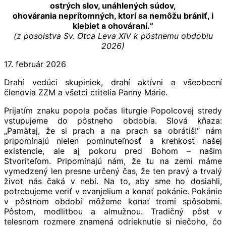
ostrých slov, unáhlených súdov,
ohovárania neprítomných, ktorí sa nemôžu brániť, i
klebiet a ohováraní.“
(z posolstva Sv. Otca Leva XIV k pôstnemu obdobiu
2026)
17. február 2026
Drahí vedúci skupiniek, drahí aktívni a všeobecní
členovia ZZM a všetci ctitelia Panny Márie.
Prijatím znaku popola počas liturgie Popolcovej stredy
vstupujeme do pôstneho obdobia. Slová kňaza:
„Pamätaj, že si prach a na prach sa obrátiš!“ nám
pripomínajú nielen pominuteľnosť a krehkosť našej
existencie, ale aj pokoru pred Bohom – našim
Stvoriteľom. Pripomínajú nám, že tu na zemi máme
vymedzený len presne určený čas, že ten pravý a trvalý
život nás čaká v nebi. Na to, aby sme ho dosiahli,
potrebujeme veriť v evanjelium a konať pokánie. Pokánie
v pôstnom období môžeme konať tromi spôsobmi.
Pôstom, modlitbou a almužnou. Tradičný pôst v
telesnom rozmere znamená odrieknutie si niečoho, čo