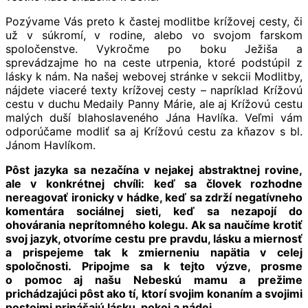
Pozývame Vás preto k častej modlitbe krížovej cesty, či
už v súkromí, v rodine, alebo vo svojom farskom
spoločenstve. Vykročme po boku Ježiša a
sprevádzajme ho na ceste utrpenia, ktoré podstúpil z
lásky k nám. Na našej webovej stránke v sekcii Modlitby,
nájdete viaceré texty krížovej cesty – napríklad Krížovú
cestu v duchu Medaily Panny Márie, ale aj Krížovú cestu
malých duší blahoslaveného Jána Havlíka. Veľmi vám
odporúčame modliť sa aj Krížovú cestu za kňazov s bl.
Jánom Havlíkom.
Pôst jazyka sa nezačína v nejakej abstraktnej rovine,
ale v konkrétnej chvíli: keď sa človek rozhodne
nereagovať ironicky v hádke, keď sa zdrží negatívneho
komentára sociálnej sieti, keď sa nezapojí do
ohovárania neprítomného kolegu. Ak sa naučíme krotiť
svoj jazyk, otvoríme cestu pre pravdu, lásku a miernosť
a prispejeme tak k zmierneniu napätia v celej
spoločnosti. Pripojme sa k tejto výzve, prosme
o pomoc aj našu Nebeskú mamu a prežime
prichádzajúci pôst ako tí, ktorí svojim konaním a svojimi
postojmi prinášajú lásku, pokoj a nádej.