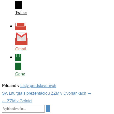
Twitter
Gmail
Copy
Pridané v
Listy predstavených
Navigácia
Sv. Liturgia s prezentáciou ZZM v Dvoriankach
→
v
←
ZZM v Gelnici
článkoch