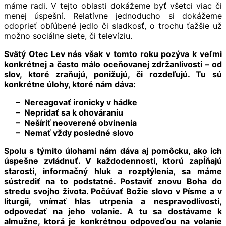
máme radi. V tejto oblasti dokážeme byť všetci viac či
menej úspešní. Relatívne jednoducho si dokážeme
odoprieť obľúbené jedlo či sladkosť, o trochu ťažšie už
možno sociálne siete, či televíziu.
Svätý Otec Lev nás však v tomto roku pozýva k veľmi
konkrétnej a často málo oceňovanej zdržanlivosti – od
slov, ktoré zraňujú, ponižujú, či rozdeľujú. Tu sú
konkrétne úlohy, ktoré nám dáva:
– Nereagovať ironicky v hádke
– Nepridať sa k ohováraniu
– Nešíriť neoverené obvinenia
– Nemať vždy posledné slovo
Spolu s týmito úlohami nám dáva aj pomôcku, ako ich
úspešne zvládnuť. V každodennosti, ktorú zapĺňajú
starosti, informačný hluk a rozptýlenia, sa máme
sústrediť na to podstatné. Postaviť znovu Boha do
stredu svojho života. Počúvať Božie slovo v Písme a v
liturgii, vnímať hlas utrpenia a nespravodlivosti,
odpovedať na jeho volanie. A tu sa dostávame k
almužne, ktorá je konkrétnou odpoveďou na volanie