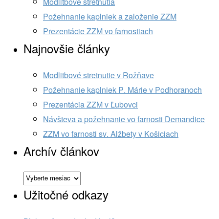
Modlitbové stretnutia
Požehnanie kaplniek a založenie ZZM
Prezentácie ZZM vo farnostiach
Najnovšie články
Modlitbové stretnutie v Rožňave
Požehnanie kaplniek P. Márie v Podhoranoch
Prezentácia ZZM v Ľubovci
Návšteva a požehnanie vo farnosti Demandice
ZZM vo farnosti sv. Alžbety v Košiciach
Archív článkov
Archív
článkov
Užitočné odkazy