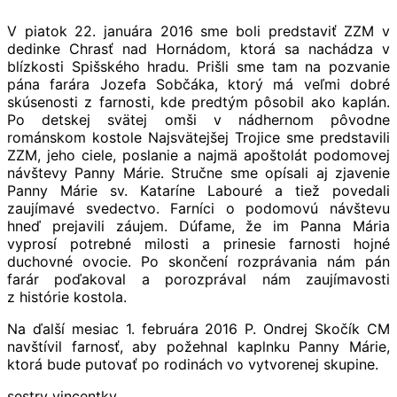
V piatok 22. januára 2016 sme boli predstaviť ZZM v
dedinke Chrasť nad Hornádom, ktorá sa nachádza v
blízkosti Spišského hradu. Prišli sme tam na pozvanie
pána farára Jozefa Sobčáka, ktorý má veľmi dobré
skúsenosti z farnosti, kde predtým pôsobil ako kaplán.
Po detskej svätej omši v nádhernom pôvodne
románskom kostole Najsvätejšej Trojice sme predstavili
ZZM, jeho ciele, poslanie a najmä apoštolát podomovej
návštevy Panny Márie. Stručne sme opísali aj zjavenie
Panny Márie sv. Kataríne Labouré a tiež povedali
zaujímavé svedectvo. Farníci o podomovú návštevu
hneď prejavili záujem. Dúfame, že im Panna Mária
vyprosí potrebné milosti a prinesie farnosti hojné
duchovné ovocie. Po skončení rozprávania nám pán
farár poďakoval a porozprával nám zaujímavosti
z histórie kostola.
Na ďalší mesiac 1. februára 2016 P. Ondrej Skočík CM
navštívil farnosť, aby požehnal kaplnku Panny Márie,
ktorá bude putovať po rodinách vo vytvorenej skupine.
sestry vincentky