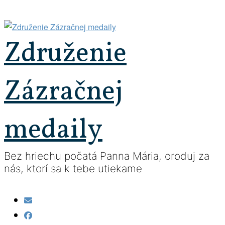
Prejsť
na
obsah
Združenie
Zázračnej
medaily
Bez hriechu počatá Panna Mária, oroduj za
nás, ktorí sa k tebe utiekame