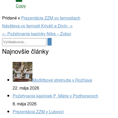
Copy
Pridané v
Prezentácie ZZM vo farnostiach
Navigácia
Návšteva vo farnosti Kriváň a Divín
→
v
←
Požehnanie kaplnky Nitra – Zobor
článkoch
Najnovšie články
Modlitbové stretnutie v Rožňave
22. mája 2026
Požehnanie kaplniek P. Márie v Podhoranoch
8. mája 2026
Prezentácia ZZM v Ľubovci