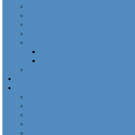
Zasvätenie sa Panne Márii
Novéna k Nepoškvrnenej
Deviatnik
Krížová cesta
27. novembra – Hlavný sviatok ZZM
Sv. omša na sviatok Panny Márie Zázračnej 
Materiál k modlitbovým stretnutiam
Modlitby na dni všedné i sviatočné
Prosby
Vincentská rodina
Misijná spoločnosť sv. Vincenta de Paul
Vincentky
Satmárky
Spolok sv. Vincenta de Paul
Spolky kresťanskej lásky