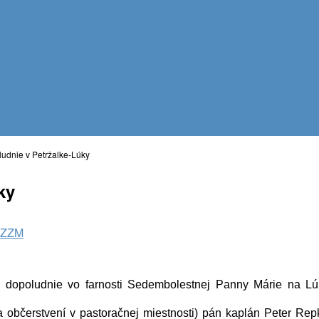
udnie v Petržalke-Lúky
ky
r ZZM
vé dopoludnie vo farnosti Sedembolestnej Panny Márie na Lúk
a občerstvení v pastoračnej miestnosti) pán kaplán Peter Repk