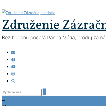
Prejsť
na
obsah
Združenie Zázrač
Bez hriechu počatá Panna Mária, oroduj za nás