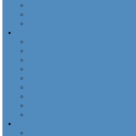
Svedectvá
Taška na kaplnku PM
Farnosti ZZM na Slovensku
Aktivity
Články
Aktivity
Zamyslenia
Časopis Vincent v nás
Leták ZZM
Buletíny
Zaujímavosti
Napísali o nás
Videá
Dary neba
Zázračná medaila