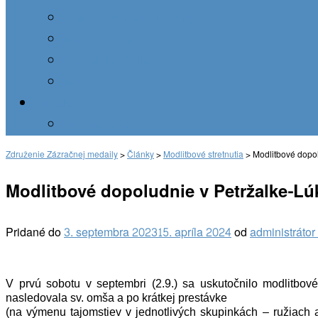
Združenie mariánskej mládeže
Máriine sestry
Depaul slovensko
Misevi
Kontakt
Podporte nás
Združenie Zázračnej medaily
>
Články
>
Modlitbové stretnutia
>
Modlitbové dopol
Modlitbové dopoludnie v Petržalke-Lú
Pridané do
3. septembra 2023
15. apríla 2024
od
administráto
V prvú sobotu v septembri (2.9.) sa uskutočnilo modlitbo
nasledovala sv. omša a po krátkej prestávke
(na výmenu tajomstiev v jednotlivých skupinkách – ružiach 