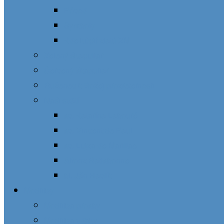
Pôvod
Symboly
Kde kúpiť zlatú ZM
Zelený škapuliar
Červený škapuliar
Ruženec k Božej prozreteľnosti
Naši svätí
sv. Katarína Labouré
sv. Vincent de Paul
sv. Lujza de Marillac
Alfonz Ratisbonne
bl. Ján Havlík
Modlitby
Modlitba prosby
Modlitba vďaky