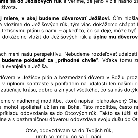
dáme sa do Ježišových rúk
a veríme, že jeho vízia nášho ži
života.
ej miere, v akej budeme dôverovať Ježišovi
. Čím hlbši
a vložíme do Ježišových rúk, tým viac dokážeme chápať ka
Ježišovmu plánu s nami, – aj keď to, čo sa deje, môže byť
sa dokážeme vložiť do Ježišových rúk a
úplne mu dôverov
ách mení našu perspektívu. Nebudeme rozdeľovať udalosti 
h budeme pokladať za „príhodné chvíle”
. Vďaka tomu zm
 evanjelia a Ježiša.
 dôvera v Ježišov plán a bezmedzná dôvera v Božiu pro
to v úplnom kontraste s pohľadom na udalosti len našimi 
zatieňuje krásu, dobro a zmysel všetkého, čo sa nás dotýka
deme v nádhernej modlitbe, ktorú napísal blahoslavený Ch
a mohol spoliehať už len na Boha. Táto modlitba, často n
ríkladu odovzdania sa do Otcových rúk. Takto sa túžil sta
adne a s bezhraničnou dôverou odovzdáva svoju dušu do Ot
Otče, odovzdávam sa do Tvojich rúk,
urob so mnou, čo sa Ti páči.