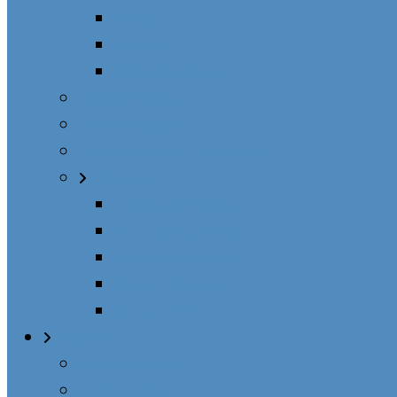
Pôvod
Symboly
Kde kúpiť zlatú ZM
Zelený škapuliar
Červený škapuliar
Ruženec k Božej prozreteľnosti
Naši svätí
sv. Katarína Labouré
sv. Vincent de Paul
sv. Lujza de Marillac
Alfonz Ratisbonne
bl. Ján Havlík
Modlitby
Modlitba prosby
Modlitba vďaky