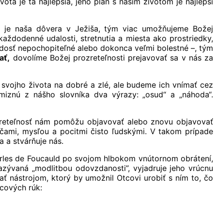
vota je tá najlepšia, jeho plán s naším životom je najlepší
a je naša dôvera v Ježiša, tým viac umožňujeme Božej
ždodenné udalosti, stretnutia a miesta ako prostriedky,
 dosť nepochopiteľné alebo dokonca veľmi bolestné –, tým
ať,
dovolíme Božej prozreteľnosti prejavovať sa v nás za
svojho života na dobré a zlé, ale budeme ich vnímať cez
iznú z nášho slovníka dva výrazy: „osud“ a „náhoda“.
zreteľnosť nám pomôžu objavovať alebo znovu objavovať
očami, mysľou a pocitmi čisto ľudskými. V takom prípade
 a stvárňuje nás.
arles de Foucauld po svojom hlbokom vnútornom obrátení,
azývaná „modlitbou odovzdanosti”, vyjadruje jeho vrúcnu
ť nástrojom, ktorý by umožnil Otcovi urobiť s ním to, čo
cových rúk: