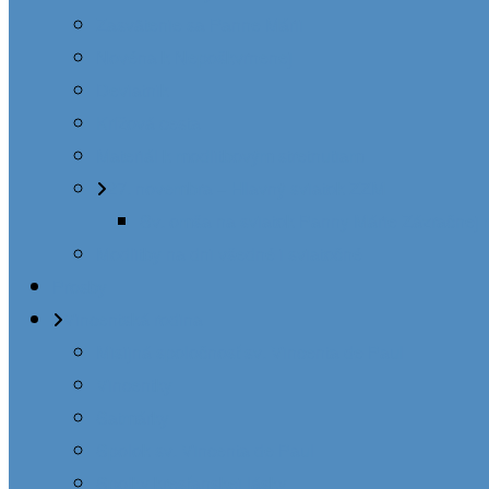
Zasvätenie sa Panne Márii
Novéna k Nepoškvrnenej
Deviatnik
Krížová cesta
Materiál k modlitbovým stretnutiam
27. novembra – Hlavný sviatok ZZM
Sv. omša na sviatok Panny Márie Zázračnej 
Modlitby na dni všedné i sviatočné
Prosby
Vincentská rodina
Misijná spoločnosť sv. Vincenta de Paul
Vincentky
Satmárky
Spolok sv. Vincenta de Paul
Spolky kresťanskej lásky