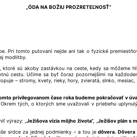
„ÓDA NA BOŽIU PROZRETEĽNOSŤ“
e. Pri tomto putovaní nejde ani tak o fyzické premiestňo
j modlitby.
, ktoré sú akoby zastávkou na ceste, kedy sa môžeme hl
tnú cestu. Učíme sa byť čoraz pozornejšími na každodenn
lopuje – stromy, kvety, rieky, hory, zvieratá, slnko, mesiac
omto privilegovanom čase roka budeme pokračovať v úvahe 
 Okrem tých, o ktorých sme uvažovali v priebehu uplynul
iť výrazy: „
Ježišova vízia môjho
života“,
„
Ježišov plán s 
aše srdce za jednej podmienky – a tou je
dôvera. Dôvera v