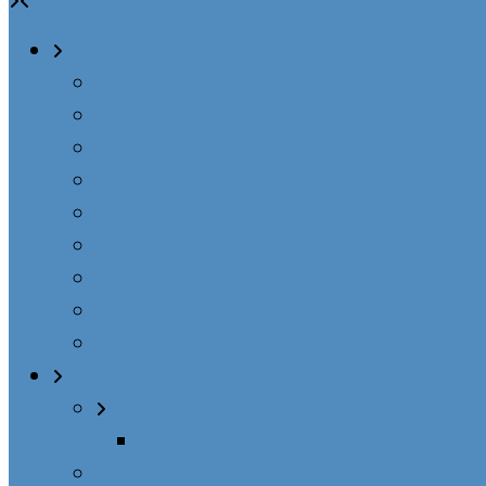
O ZZM
Pôvod združenia
Charakter združenia
Duch združenia
Cieľ združenia
Členovia združenia
Formácia členov
Správa združenia
História ZZM na Slovensku
AMM – ZZM vo svete
Kaplnky PM
Podomová návšteva Panny Márie
Prázdny zoznam pre skupinu
Chceme ZZM vo farnosti, ako postupovať