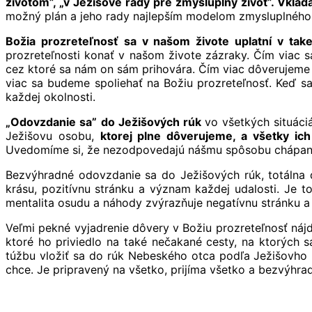
životom”, „v Ježišove rady pre zmysluplný život”. Vkla
možný plán a jeho rady najlepším modelom zmysluplného 
Božia prozreteľnosť sa v našom živote uplatní v tak
prozreteľnosti konať v našom živote zázraky. Čím viac s
cez ktoré sa nám on sám prihovára. Čím viac dôverujeme 
viac sa budeme spoliehať na Božiu prozreteľnosť. Keď 
každej okolnosti.
„Odovzdanie sa”
do Ježišových rúk
vo všetkých situáci
Ježišovu osobu,
ktorej plne dôverujeme, a všetky ic
Uvedomíme si, že nezodpovedajú nášmu spôsobu chápania
Bezvýhradné odovzdanie sa do Ježišových rúk, totálna
krásu, pozitívnu stránku a význam každej udalosti. Je 
mentalita osudu a náhody zvýrazňuje negatívnu stránku a 
Veľmi pekné vyjadrenie dôvery v Božiu prozreteľnosť náj
ktoré ho priviedlo na také nečakané cesty, na ktorých s
túžbu vložiť sa do rúk Nebeského otca podľa Ježišovho p
chce. Je pripravený na všetko, prijíma všetko a bezvýhr