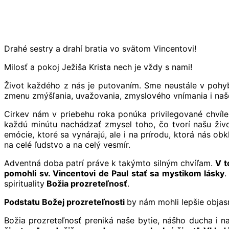
Drahé sestry a drahí bratia vo svätom Vincentovi!
Milosť a pokoj Ježiša Krista nech je vždy s nami!
Život každého z nás je putovaním. Sme neustále v pohyb
zmenu zmýšľania, uvažovania, zmyslového vnímania i naše
Cirkev nám v priebehu roka ponúka privilegované chvíle
každú minútu nachádzať zmysel toho, čo tvorí našu živo
emócie, ktoré sa vynárajú, ale i na prírodu, ktorá nás obk
na celé ľudstvo a na celý vesmír.
Adventná doba patrí práve k takýmto silným chvíľam.
V t
pomohli sv. Vincentovi de Paul stať sa mystikom lásky
.
spirituality
Božia prozreteľnosť
.
Podstatu Božej prozreteľnosti
by nám mohli lepšie objasn
Božia prozreteľnosť preniká naše bytie, nášho ducha i n