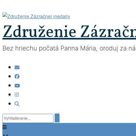
Prejsť
na
obsah
Združenie Zázrač
Bez hriechu počatá Panna Mária, oroduj za nás