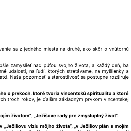
vanie sa z jedného miesta na druhé, ako skôr o vnútornú
bšie zamyslieť nad púťou svojho života, a každý deň, ba
é udalosti, na ľudí, ktorých stretávame, na myšlienky a
, atď. Naša pozornosť a starostlivosť sa postupne rozširuje
o prvkoch, ktoré tvoria vincentskú spiritualitu a ktoré
ých troch rokov, je ďalším základným prvkom vincentskej
mojím životom“
, „
Ježišove rady pre zmysluplný život“.
 „Ježišovu víziu môjho života”, „v Ježišov plán s mojím