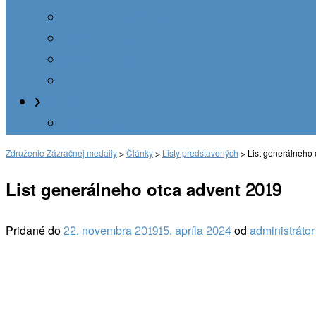
Združenie mariánskej mládeže
Máriine sestry
Depaul slovensko
Misevi
Kontakt
Podporte nás
Združenie Zázračnej medaily
>
Články
>
Listy predstavených
>
List generálneho 
List generálneho otca advent 2019
Pridané do
22. novembra 2019
15. apríla 2024
od
administráto