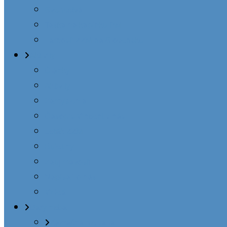
Svedectvá
Taška na kaplnku PM
Farnosti ZZM na Slovensku
Aktivity
Články
Aktivity
Zamyslenia
Časopis Vincent v nás
Leták ZZM
Buletíny
Zaujímavosti
Napísali o nás
Videá
Dary neba
Zázračná medaila