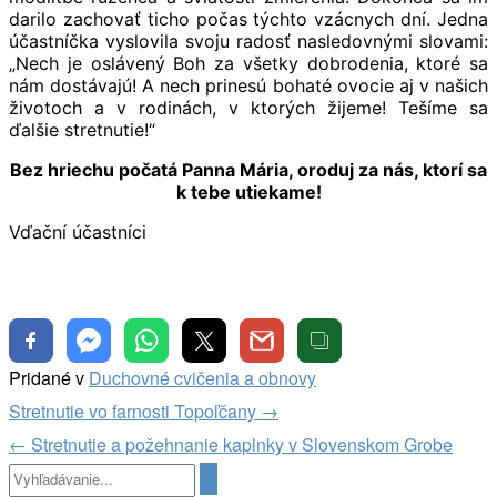
darilo zachovať ticho počas týchto vzácnych dní. Jedna
účastníčka vyslovila svoju radosť nasledovnými slovami:
„Nech je oslávený Boh za všetky dobrodenia, ktoré sa
nám dostávajú! A nech prinesú bohaté ovocie aj v našich
životoch a v rodinách, v ktorých žijeme! Tešíme sa
ďalšie stretnutie!“
Bez hriechu počatá Panna Mária, oroduj za nás, ktorí sa
k tebe utiekame!
Vďační účastníci
Pridané v
Duchovné cvičenia a obnovy
Navigácia
Stretnutie vo farnosti Topoľčany
→
v
←
Stretnutie a požehnanie kaplnky v Slovenskom Grobe
článkoch