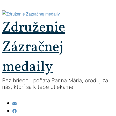
Prejsť
na
obsah
Združenie
Zázračnej
medaily
Bez hriechu počatá Panna Mária, oroduj za
nás, ktorí sa k tebe utiekame