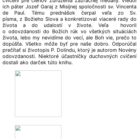
cvičení pre členov Združenia Zázračnej medaily. Viedol
ich páter Jozef Garaj z Misijnej spoločnosti sv. Vincenta
de Paul. Tému prednášok čerpal veľa zo Sv.
písma, z Božieho Slova a konkretizoval viaceré rady do
života a do udalostí v živote. Veľa hovoril
o odovzdanosti do Božích rúk vo všetkých situáciách
života, lebo my nevidíme do vecí, ale Boh vie, prečo to
dopúšťa. Všetko môže byť pre naše dobro. Odporúčal
prečítať si životopis P. Dolindu, ktorý je autorom Novény
odovzdanosti. Niektoré účastníčky duchovných cvičení
dostali ako darček túto knihu.