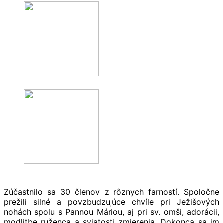
.
Zúčastnilo sa 30 členov z rôznych farností. Spoločne
prežili silné a povzbudzujúce chvíle pri Ježišových
nohách spolu s Pannou Máriou, aj pri sv. omši, adorácii,
modlitbe ruženca a sviatosti zmierenia. Dokonca sa im