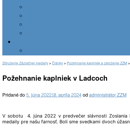
Združenie mariánskej mládeže
Máriine sestry
Depaul slovensko
Misevi
Kontakt
Podporte nás
Združenie Zázračnej medaily
>
Články
>
Požehnanie kaplniek a založenie ZZM
Požehnanie kaplniek v Ladcoch
Pridané do
5. júna 2022
18. apríla 2024
od
administrátor ZZM
V sobotu 4. júna 2022 v predvečer slávnosti Zoslania
medaily pre našu farnosť. Boli sme svedkami dvoch úžas