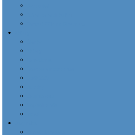
Svedectvá
Taška na kaplnku PM
Farnosti ZZM na Slovensku
Aktivity
Články
Aktivity
Zamyslenia
Časopis Vincent v nás
Leták ZZM
Buletíny
Zaujímavosti
Napísali o nás
Videá
Dary neba
Zázračná medaila