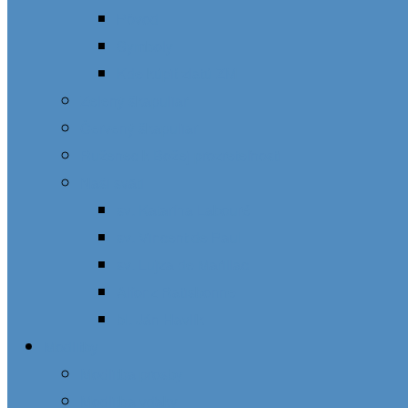
Pôvod
Symboly
Kde kúpiť zlatú ZM
Zelený škapuliar
Červený škapuliar
Ruženec k Božej prozreteľnosti
Naši svätí
sv. Katarína Labouré
sv. Vincent de Paul
sv. Lujza de Marillac
Alfonz Ratisbonne
bl. Ján Havlík
Modlitby
Modlitba prosby
Modlitba vďaky