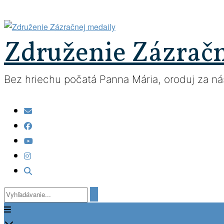
Prejsť
na
obsah
Združenie Zázrač
Bez hriechu počatá Panna Mária, oroduj za nás