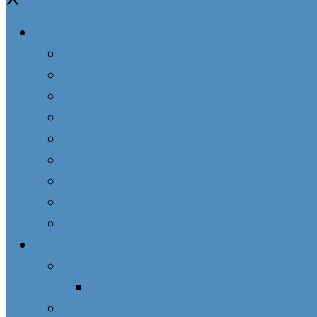
O ZZM
Pôvod združenia
Charakter združenia
Duch združenia
Cieľ združenia
Členovia združenia
Formácia členov
Správa združenia
História ZZM na Slovensku
AMM – ZZM vo svete
Kaplnky PM
Podomová návšteva Panny Márie
Prázdny zoznam pre skupinu
Chceme ZZM vo farnosti, ako postupovať