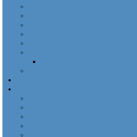
Zasvätenie sa Panne Márii
Novéna k Nepoškvrnenej
Deviatnik
Krížová cesta
Materiál k modlitbovým stretnutiam
27. novembra – Hlavný sviatok ZZM
Sv. omša na sviatok Panny Márie Zázračnej 
Modlitby na dni všedné i sviatočné
Prosby
Vincentská rodina
Misijná spoločnosť sv. Vincenta de Paul
Vincentky
Satmárky
Spolok sv. Vincenta de Paul
Spolky kresťanskej lásky