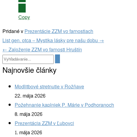
Copy
Pridané v
Prezentácie ZZM vo farnostiach
Navigácia
List gen. otca – Mystika lásky pre našu dobu
→
v
←
Založenie ZZM vo farnosti Hruštín
článkoch
Najnovšie články
Modlitbové stretnutie v Rožňave
22. mája 2026
Požehnanie kaplniek P. Márie v Podhoranoch
8. mája 2026
Prezentácia ZZM v Ľubovci
1. mája 2026