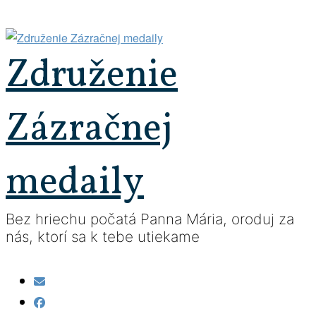
Prejsť
na
obsah
Združenie
Zázračnej
medaily
Bez hriechu počatá Panna Mária, oroduj za
nás, ktorí sa k tebe utiekame