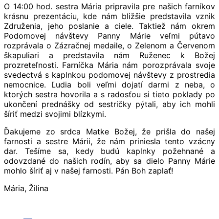
O 14:00 hod. sestra Mária pripravila pre našich farníkov
krásnu prezentáciu, kde nám bližšie predstavila vznik
Združenia, jeho poslanie a ciele. Taktiež nám okrem
Podomovej návštevy Panny Márie veľmi pútavo
rozprávala o Zázračnej medaile, o Zelenom a Červenom
škapuliari a predstavila nám Ruženec k Božej
prozreteľnosti. Farníčka Mária nám porozprávala svoje
svedectvá s kaplnkou podomovej návštevy z prostredia
nemocnice. Ľudia boli veľmi dojatí darmi z neba, o
ktorých sestra hovorila a s radosťou si tieto poklady po
ukončení prednášky od sestričky pýtali, aby ich mohli
šíriť medzi svojimi blízkymi.
Ďakujeme zo srdca Matke Božej, že prišla do našej
farnosti a sestre Márii, že nám priniesla tento vzácny
dar. Tešíme sa, kedy budú kaplnky požehnané a
odovzdané do našich rodín, aby sa dielo Panny Márie
mohlo šíriť aj v našej farnosti. Pán Boh zaplať!
Mária, Žilina