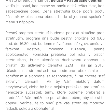
Miesto stretnutí je farnosť
Beluša – Pastoračné centrum
,
vedľa je kostol, kde máme sv. omšu a tiež reštaurácia, kde
zabezpečíme obed. Cena stretnutia bude podľa počtu
účastníkov plus cena obeda, bude objednané spoločné
menu s nápojom.
Presný program stretnutí budeme posielať aktuálne pred
stretnutím, program dňa bude pestrý, približne od 9.00
hod. do 16.30 hod. budeme mávať prednášky, sv. omšu vo
farskom kostole, modlitba ruženca, pekné
spoločenstvo. Formácia prebieha pol roka v piatich
stretnutiach, bude ukončená duchovnou obnovou a
prijatím do aktívneho členstva ZZM – na jar 2018.
Účasťou na stretnutiach sa podrobne oboznámite so
združením a slobodne sa rozhodnete, či sa chcete stať
aktívnym členom! Ak by Vám niektorý dátum
nevyhovoval, alebo by bola nejaká prekážka, pre ktorú sa
nemôžete zúčastniť; témy, ktoré budeme preberať a
prednášať, Vám môžeme poslať dodatočne, aby ste si to
doplnili. Veríme, že to budú pre Vás stretnutia modlitby,
radosti, pokoja a obohatenia!