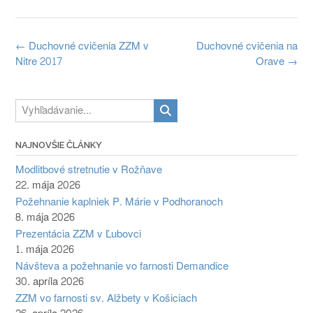
Navigácia
←
Duchovné cvičenia ZZM v
Duchovné cvičenia na
v
Nitre 2017
Orave
→
článkoch
NAJNOVŠIE ČLÁNKY
Modlitbové stretnutie v Rožňave
22. mája 2026
Požehnanie kaplniek P. Márie v Podhoranoch
8. mája 2026
Prezentácia ZZM v Ľubovci
1. mája 2026
Návšteva a požehnanie vo farnosti Demandice
30. apríla 2026
ZZM vo farnosti sv. Alžbety v Košiciach