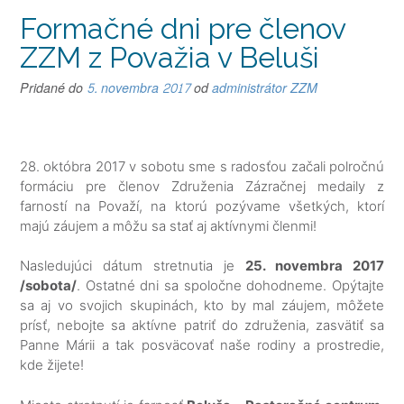
Formačné dni pre členov
ZZM z Považia v Beluši
Pridané do
5. novembra 2017
od
administrátor ZZM
28. októbra 2017 v sobotu sme s radosťou začali polročnú
formáciu pre členov Združenia Zázračnej medaily z
farností na Považí, na ktorú pozývame všetkých, ktorí
majú záujem a môžu sa stať aj aktívnymi členmi!
Nasledujúci dátum stretnutia je
25. novembra 2017
/sobota/
. Ostatné dni sa spoločne dohodneme. Opýtajte
sa aj vo svojich skupinách, kto by mal záujem, môžete
prísť, nebojte sa aktívne patriť do združenia, zasvätiť sa
Panne Márii a tak posväcovať naše rodiny a prostredie,
kde žijete!