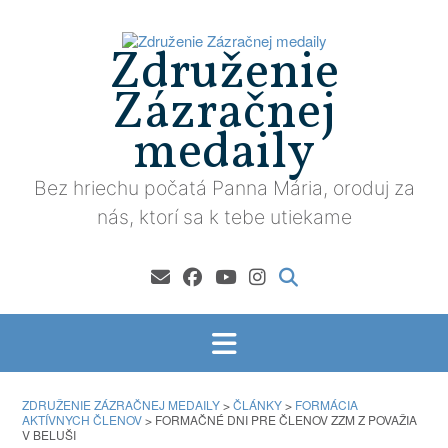
Prejsť
na
Združenie
obsah
Zázračnej
medaily
Bez hriechu počatá Panna Mária, oroduj za
nás, ktorí sa k tebe utiekame
ZDRUŽENIE ZÁZRAČNEJ MEDAILY
>
ČLÁNKY
>
FORMÁCIA
AKTÍVNYCH ČLENOV
>
FORMAČNÉ DNI PRE ČLENOV ZZM Z POVAŽIA
V BELUŠI