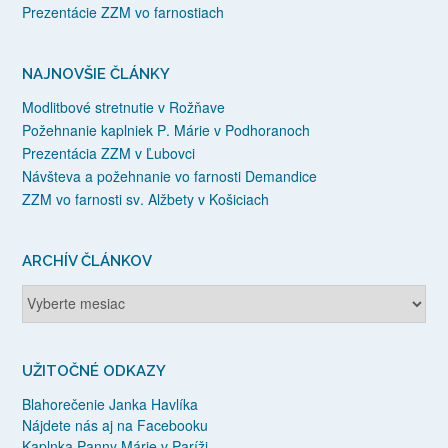
Prezentácie ZZM vo farnostiach
NAJNOVŠIE ČLÁNKY
Modlitbové stretnutie v Rožňave
Požehnanie kaplniek P. Márie v Podhoranoch
Prezentácia ZZM v Ľubovci
Návšteva a požehnanie vo farnosti Demandice
ZZM vo farnosti sv. Alžbety v Košiciach
ARCHÍV ČLÁNKOV
Archív
článkov
UŽITOČNÉ ODKAZY
Blahorečenie Janka Havlíka
Nájdete nás aj na Facebooku
Kaplnka Panny Márie v Paríži