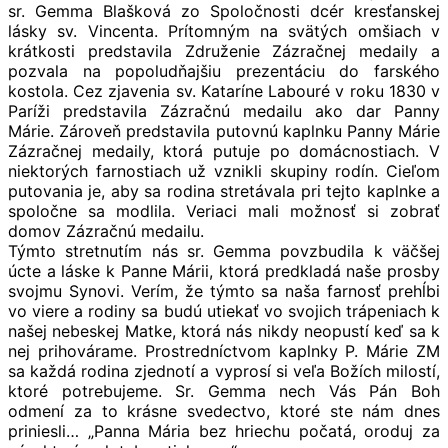
sr. Gemma Blašková zo Spoločnosti dcér kresťanskej
lásky sv. Vincenta. Prítomným na svätých omšiach v
krátkosti predstavila Združenie Zázračnej medaily a
pozvala na popoludňajšiu prezentáciu do farského
kostola. Cez zjavenia sv. Kataríne Labouré v roku 1830 v
Paríži predstavila Zázračnú medailu ako dar Panny
Márie. Zároveň predstavila putovnú kaplnku Panny Márie
Zázračnej medaily, ktorá putuje po domácnostiach. V
niektorých farnostiach už vznikli skupiny rodín. Cieľom
putovania je, aby sa rodina stretávala pri tejto kaplnke a
spoločne sa modlila. Veriaci mali možnosť si zobrať
domov Zázračnú medailu.
Týmto stretnutím nás sr. Gemma povzbudila k väčšej
úcte a láske k Panne Márii, ktorá predkladá naše prosby
svojmu Synovi. Verím, že týmto sa naša farnosť prehĺbi
vo viere a rodiny sa budú utiekať vo svojich trápeniach k
našej nebeskej Matke, ktorá nás nikdy neopustí keď sa k
nej prihovárame. Prostredníctvom kaplnky P. Márie ZM
sa každá rodina zjednotí a vyprosí si veľa Božích milostí,
ktoré potrebujeme. Sr. Gemma nech Vás Pán Boh
odmení za to krásne svedectvo, ktoré ste nám dnes
priniesli… „Panna Mária bez hriechu počatá, oroduj za