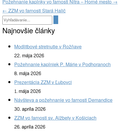
Navigácia
Požehnanie kaplnky vo farnosti Nitra – Horné mesto
→
v
←
ZZM vo farnosti Stará Halič
článkoch
Najnovšie články
Modlitbové stretnutie v Rožňave
22. mája 2026
Požehnanie kaplniek P. Márie v Podhoranoch
8. mája 2026
Prezentácia ZZM v Ľubovci
1. mája 2026
Návšteva a požehnanie vo farnosti Demandice
30. apríla 2026
ZZM vo farnosti sv. Alžbety v Košiciach
26. apríla 2026