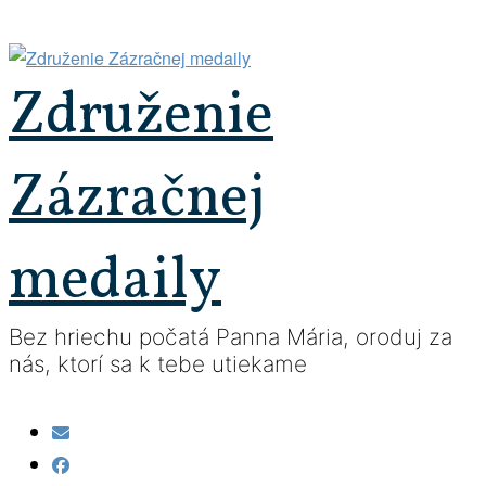
Prejsť
na
obsah
Združenie
Zázračnej
medaily
Bez hriechu počatá Panna Mária, oroduj za
nás, ktorí sa k tebe utiekame