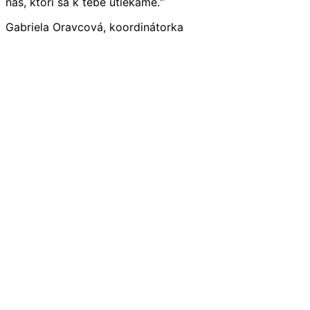
nás, ktorí sa k tebe utiekame.“
Gabriela Oravcová, koordinátorka