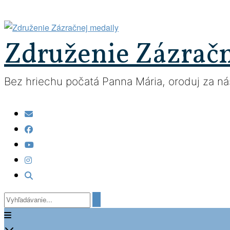
Prejsť
na
obsah
Združenie Zázrač
Bez hriechu počatá Panna Mária, oroduj za nás