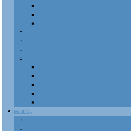
Pôvod
Symboly
Kde kúpiť zlatú ZM
Zelený škapuliar
Červený škapuliar
Ruženec k Božej prozreteľnosti
Naši svätí
sv. Katarína Labouré
sv. Vincent de Paul
sv. Lujza de Marillac
Alfonz Ratisbonne
bl. Ján Havlík
Modlitby
Modlitba prosby
Modlitba vďaky