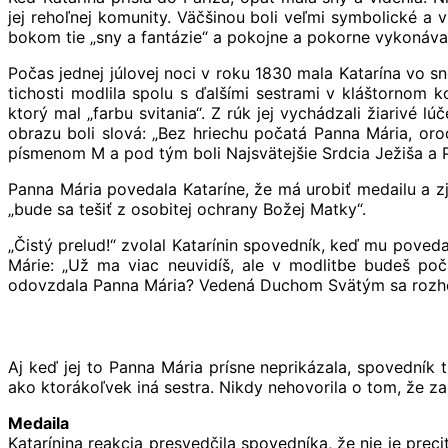
jej rehoľnej komunity. Väčšinou boli veľmi symbolické a v 
bokom tie „sny a fantázie“ a pokojne a pokorne vykonával
Počas jednej júlovej noci v roku 1830 mala Katarína vo s
tichosti modlila spolu s ďalšími sestrami v kláštornom
ktorý mal „farbu svitania“. Z rúk jej vychádzali žiarivé l
obrazu boli slová: „Bez hriechu počatá Panna Mária, orod
písmenom M a pod tým boli Najsvätejšie Srdcia Ježiša a 
Panna Mária povedala Kataríne, že má urobiť medailu a zj
„bude sa tešiť z osobitej ochrany Božej Matky“.
„Čistý prelud!“ zvolal Katarínin spovedník, keď mu poveda
Márie: „Už ma viac neuvidíš, ale v modlitbe budeš poč
odovzdala Panna Mária? Vedená Duchom Svätým sa rozh
Aj keď jej to Panna Mária prísne neprikázala, spovedník
ako ktorákoľvek iná sestra. Nikdy nehovorila o tom, že za
Medaila
Katarínina reakcia presvedčila spovedníka, že nie je pre