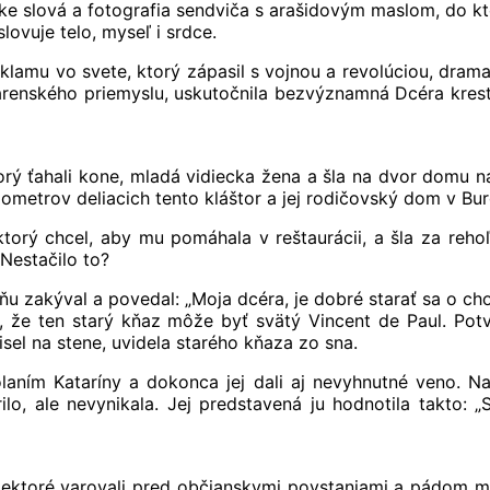
ke slová a fotografia sendviča s arašidovým maslom, do kt
lovuje telo, myseľ i srdce.
reklamu vo svete, ktorý zápasil s vojnou a revolúciou, dr
renského priemyslu, uskutočnila bezvýznamná Dcéra kresťa
ktorý ťahali kone, mladá vidiecka žena a šla na dvor domu n
kilometrov deliacich tento kláštor a jej rodičovský dom v Bu
orý chcel, aby mu pomáhala v reštaurácii, a šla za rehoľ
Nestačilo to?
 ňu zakýval a povedal: „Moja dcéra, je dobré starať sa o 
l, že ten starý kňaz môže byť svätý Vincent de Paul. Potvr
isel na stene, uvidela starého kňaza zo sna.
laním Kataríny a dokonca jej dali aj nevyhnutné veno. Nau
rilo, ale nevynikala. Jej predstavená ju hodnotila takto: 
Niektoré varovali pred občianskymi povstaniami a pádom mo