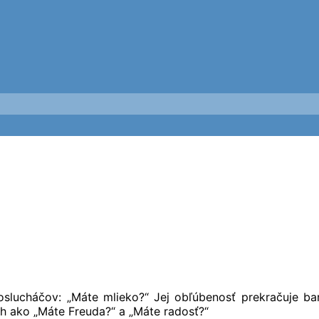
lucháčov: „Máte mlieko?“ Jej obľúbenosť prekračuje barié
ch ako „Máte Freuda?“ a „Máte radosť?“