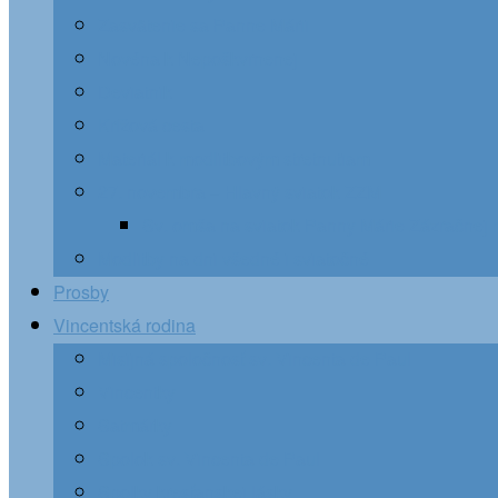
Zasvätenie sa Panne Márii
Novéna k Nepoškvrnenej
Deviatnik
Krížová cesta
Materiál k modlitbovým stretnutiam
27. novembra – Hlavný sviatok ZZM
Sv. omša na sviatok Panny Márie Zázračnej 
Modlitby na dni všedné i sviatočné
Prosby
Vincentská rodina
Misijná spoločnosť sv. Vincenta de Paul
Vincentky
Satmárky
Spolok sv. Vincenta de Paul
Spolky kresťanskej lásky