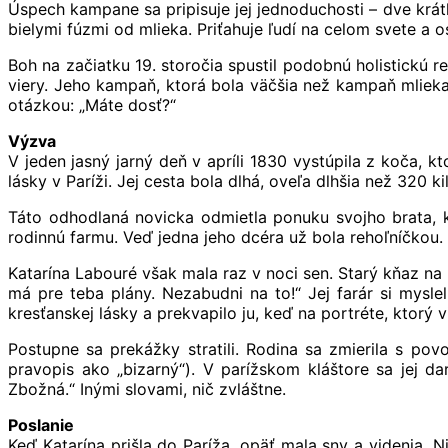
Úspech kampane sa pripisuje jej jednoduchosti – dve krát
bielymi fúzmi od mlieka. Priťahuje ľudí na celom svete a os
Boh na začiatku 19. storočia spustil podobnú holistickú 
viery. Jeho kampaň, ktorá bola väčšia než kampaň mlieka
otázkou: „Máte dosť?“
Výzva
V jeden jasný jarný deň v apríli 1830 vystúpila z koča, 
lásky v Paríži. Jej cesta bola dlhá, oveľa dlhšia než 320 
Táto odhodlaná novicka odmietla ponuku svojho brata, kt
rodinnú farmu. Veď jedna jeho dcéra už bola rehoľníčkou. 
Katarína Labouré však mala raz v noci sen. Starý kňaz na
má pre teba plány. Nezabudni na to!“ Jej farár si mysle
kresťanskej lásky a prekvapilo ju, keď na portréte, ktorý v
Postupne sa prekážky stratili. Rodina sa zmierila s povo
pravopis ako „bizarný“). V parížskom kláštore sa jej da
Zbožná.“ Inými slovami, nič zvláštne.
Poslanie
Keď Katarína prišla do Paríža, opäť mala sny a videnia. 