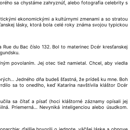
orého sa chystáme zahryznúť, alebo fotografia celebrity s
amatickými ekonomickými a kultúrnymi zmenami a so stratou
nskej lásky, ktorá bola celé roky známa svojou typickou
a Rue du Bac číslo 132. Bol to materinec Dcér kresťanskej
rgundsku.
ným povolaním. Jej otec tiež namietal. Chcel, aby viedla
chorých… Jedného dňa budeš šťastná, že prídeš ku mne. Boh
dilo sa to onedlho, keď Katarína navštívila kláštor Dcér
čila sa čítať a písať (hoci kláštorné záznamy opísali jej
„Silná. Priemerná… Nevyniká inteligenciou alebo úsudkom.
narchie; ďalšie hovorili o jednote, väčšej láske a obnove