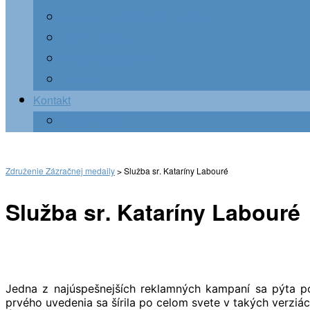
Združenie mariánskej mládeže
Máriine sestry
Depaul slovensko
Misevi
Kontakt
Podporte nás
Združenie Zázračnej medaily
>
Služba sr. Kataríny Labouré
Služba sr. Kataríny Labouré
Jedna z najúspešnejších reklamných kampaní sa pýta pos
prvého uvedenia sa šírila po celom svete v takých verziá