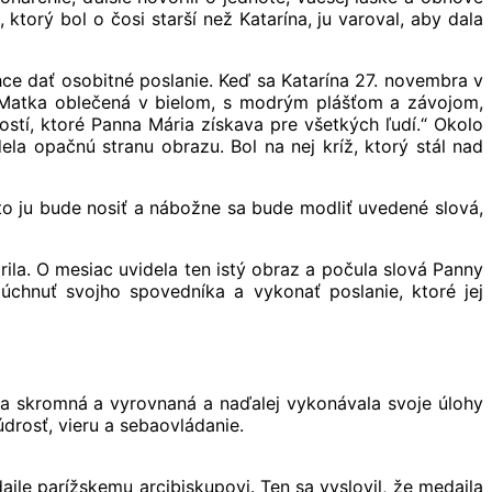
 ktorý bol o čosi starší než Katarína, ju varoval, aby dala
hce dať osobitné poslanie. Keď sa Katarína 27. novembra v
ia Matka oblečená v bielom, s modrým plášťom a závojom,
ilostí, ktoré Panna Mária získava pre všetkých ľudí.“ Okolo
ela opačnú stranu obrazu. Bol na nej kríž, ktorý stál nad
kto ju bude nosiť a nábožne sa bude modliť uvedené slová,
rila. O mesiac uvidela ten istý obraz a počula slová Panny
úchnuť svojho spovedníka a vykonať poslanie, ktoré jej
ola skromná a vyrovnaná a naďalej vykonávala svoje úlohy
údrosť, vieru a sebaovládanie.
ile parížskemu arcibiskupovi. Ten sa vyslovil, že medaila