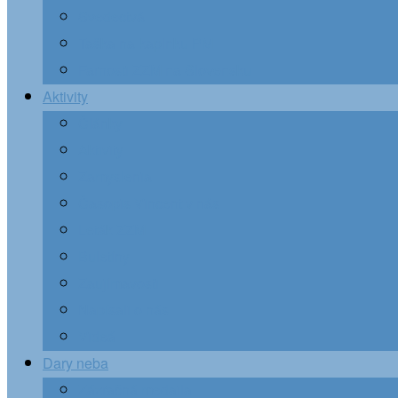
Svedectvá
Taška na kaplnku PM
Farnosti ZZM na Slovensku
Aktivity
Články
Aktivity
Zamyslenia
Časopis Vincent v nás
Leták ZZM
Buletíny
Zaujímavosti
Napísali o nás
Videá
Dary neba
Zázračná medaila