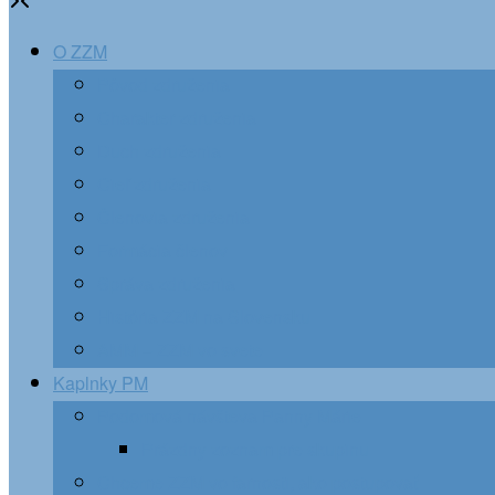
O ZZM
Pôvod združenia
Charakter združenia
Duch združenia
Cieľ združenia
Členovia združenia
Formácia členov
Správa združenia
História ZZM na Slovensku
AMM – ZZM vo svete
Kaplnky PM
Podomová návšteva Panny Márie
Prázdny zoznam pre skupinu
Chceme ZZM vo farnosti, ako postupovať