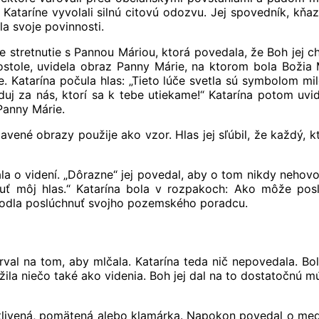
Kataríne vyvolali silnú citovú odozvu. Jej spovedník, kňaz,
a svoje povinnosti.
ne stretnutie s Pannou Máriou, ktorá povedala, že Boh jej c
 kostole, uvidela obraz Panny Márie, na ktorom bola Bož
úče. Katarína počula hlas: „Tieto lúče svetla sú symbolom m
uj za nás, ktorí sa k tebe utiekame!“ Katarína potom uvid
Panny Márie.
avené obrazy použije ako vzor. Hlas jej sľúbil, že každý, 
la o videní. „Dôrazne“ jej povedal, aby o tom nikdy nehovo
uť môj hlas.“ Katarína bola v rozpakoch: Ako môže posl
odla poslúchnuť svojho pozemského poradcu.
 trval na tom, aby mlčala. Katarína teda nič nepovedala. B
žila niečo také ako videnia. Boh jej dal na to dostatočnú m
citlivená, pomätená alebo klamárka. Napokon povedal o meda