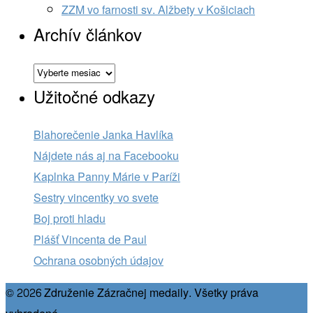
ZZM vo farnosti sv. Alžbety v Košiciach
Archív článkov
Archív
článkov
Užitočné odkazy
Blahorečenie Janka Havlíka
Nájdete nás aj na Facebooku
Kaplnka Panny Márie v Paríži
Sestry vincentky vo svete
Boj proti hladu
Plášť Vincenta de Paul
Ochrana osobných údajov
© 2026 Združenie Zázračnej medaily. Všetky práva