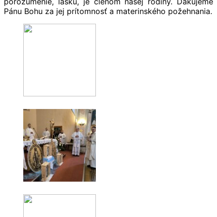
porozumenie, lásku, je členom našej rodiny. Ďakujeme
Pánu Bohu za jej prítomnosť a materinského požehnania.