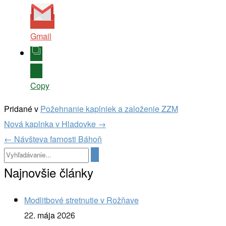
Gmail
Copy
Pridané v
Požehnanie kaplniek a založenie ZZM
Navigácia
Nová kaplnka v Hladovke
→
v
←
Návšteva farnosti Báhoň
článkoch
Najnovšie články
Modlitbové stretnutie v Rožňave
22. mája 2026