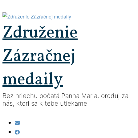
Prejsť
na
obsah
Združenie
Zázračnej
medaily
Bez hriechu počatá Panna Mária, oroduj za
nás, ktorí sa k tebe utiekame