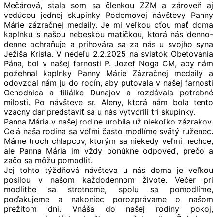
Mečárová, stala som sa členkou ZZM a zároveň aj
vedúcou jednej skupinky Podomovej návštevy Panny
Márie zázračnej medaily. Je mi veľkou cťou mať doma
kaplnku s našou nebeskou matičkou, ktorá nás denno-
denne ochraňuje a prihovára sa za nás u svojho syna
Ježiša Krista. V nedeľu 2.2.2025 na sviatok Obetovania
Pána, bol v našej farnosti P. Jozef Noga CM, aby nám
požehnal kaplnky Panny Márie Zázračnej medaily a
odovzdal nám ju do rodín, aby putovala v našej farnosti
Ochodnica a filiálke Dunajov a rozdávala potrebné
milosti. Po návšteve sr. Aleny, ktorá nám bola tento
vzácny dar predstaviť sa u nás vytvorili tri skupinky.
Panna Mária v našej rodine urobila už niekoľko zázrakov.
Celá naša rodina sa veľmi často modlíme svätý ruženec.
Máme troch chlapcov, ktorým sa niekedy veľmi nechce,
ale Panna Mária im vždy ponúkne odpoveď, prečo a
začo sa môžu pomodliť.
Jej tohto týždňová návšteva u nás doma je veľkou
posilou v našom každodennom živote. Večer pri
modlitbe sa stretneme, spolu sa pomodlíme,
poďakujeme a nakoniec porozprávame o našom
prežitom dni. Vnáša do našej rodiny pokoj,