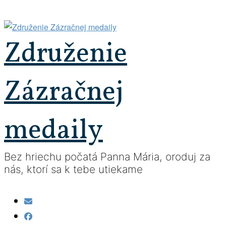
Prejsť
na
obsah
Združenie
Zázračnej
medaily
Bez hriechu počatá Panna Mária, oroduj za
nás, ktorí sa k tebe utiekame