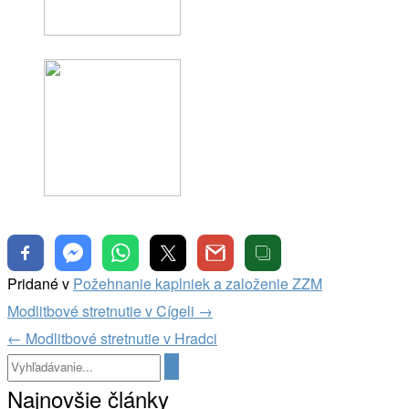
Pridané v
Požehnanie kaplniek a založenie ZZM
Navigácia
Modlitbové stretnutie v Cígeli
→
v
←
Modlitbové stretnutie v Hradci
článkoch
Najnovšie články