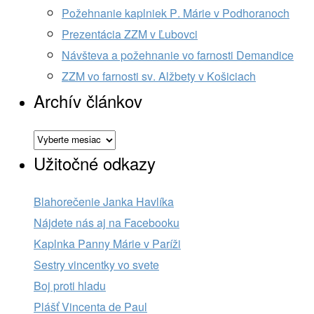
Požehnanie kaplniek P. Márie v Podhoranoch
Prezentácia ZZM v Ľubovci
Návšteva a požehnanie vo farnosti Demandice
ZZM vo farnosti sv. Alžbety v Košiciach
Archív článkov
Archív
článkov
Užitočné odkazy
Blahorečenie Janka Havlíka
Nájdete nás aj na Facebooku
Kaplnka Panny Márie v Paríži
Sestry vincentky vo svete
Boj proti hladu
Plášť Vincenta de Paul