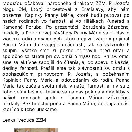
radosťou očakávali národného direktora ZZM, P. Jozefa
Nogu CM, ktorý pricestoval z Bratislavy, aby nám
požehnal Kaplnky Panny Márie, ktoré budú putovať po
našich rodinách vo farnosti aj vo filiálkach Kunerad a
Kamenná Poruba. Po prezentácii Združenia Zázračnej
medaily a Podomovej návštevy Panny Márie sa prihlásilo
viacero rodín a osamelých, ktorí prejavili záujem prijímať
Pannu Máriu do svojej domácnosti, tak sa vytvorilo 6
skupín. Všetko sme si pekne pripravili pred oltár a
spoločne sa stretli pri sv. omši o 11,00 hod. Pri sv. omši
sme sa aktívne zapojili do čítania, aj do spevu z každej
dediny farnosti. Prežili sme tak slávnostnú sv. omšu s
obohacujúcim príhovorom P. Jozefa, s požehnaním
Kaplniek Panny Márie a odovzdaním do rodín. Panna
Mária tak začala svoju misiu v našej farnosti a my sa z
toho veľmi tešíme! Tešíme sa na čas pokoja a modlitby v
našich rodinách spolu s Pannou Máriou Zázračnej
medaily. Bez hriechu počatá Panna Mária, oroduj za nás,
ktorí sa k tebe utiekame.
Lenka, vedúca ZZM