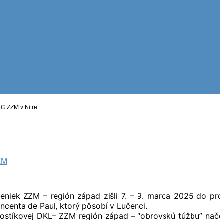
C ZZM v Nitre
ZM
eniek ZZM – región západ zišli 7. – 9. marca 2025 do p
ncenta de Paul, ktorý pôsobí v Lučenci.
 Gostíkovej DKL– ZZM región západ – “obrovskú túžbu” nač