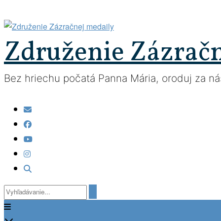
Prejsť
na
obsah
Združenie Zázrač
Bez hriechu počatá Panna Mária, oroduj za nás