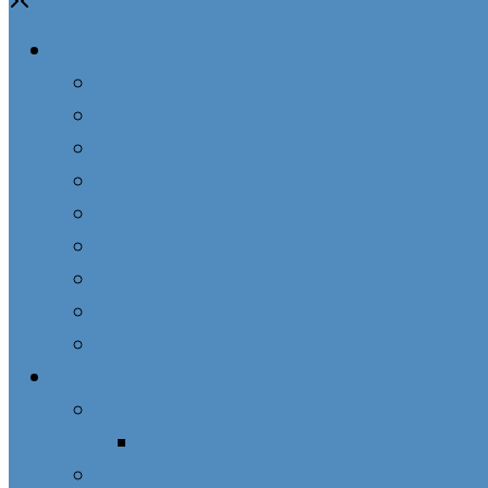
O ZZM
Pôvod združenia
Charakter združenia
Duch združenia
Cieľ združenia
Členovia združenia
Formácia členov
Správa združenia
História ZZM na Slovensku
AMM – ZZM vo svete
Kaplnky PM
Podomová návšteva Panny Márie
Prázdny zoznam pre skupinu
Chceme ZZM vo farnosti, ako postupovať