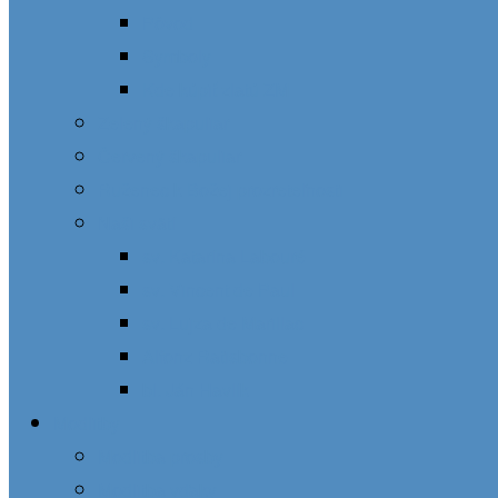
Pôvod
Symboly
Kde kúpiť zlatú ZM
Zelený škapuliar
Červený škapuliar
Ruženec k Božej prozreteľnosti
Naši svätí
sv. Katarína Labouré
sv. Vincent de Paul
sv. Lujza de Marillac
Alfonz Ratisbonne
bl. Ján Havlík
Modlitby
Modlitba prosby
Modlitba vďaky