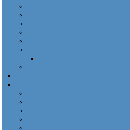
Zasvätenie sa Panne Márii
Novéna k Nepoškvrnenej
Deviatnik
Krížová cesta
Materiál k modlitbovým stretnutiam
27. novembra – Hlavný sviatok ZZM
Sv. omša na sviatok Panny Márie Zázračnej 
Modlitby na dni všedné i sviatočné
Prosby
Vincentská rodina
Misijná spoločnosť sv. Vincenta de Paul
Vincentky
Satmárky
Spolok sv. Vincenta de Paul
Spolky kresťanskej lásky