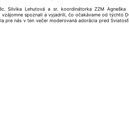
 Bc. Silvika Lehutová a sr. koordinátorka ZZM Agneška
vzájomne spoznali a vyjadrili, čo očakávame od týchto DC
la pre nás v ten večer moderovaná adorácia pred Sviatosťo