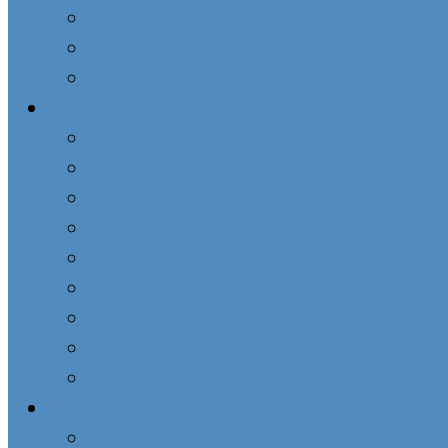
Svedectvá
Taška na kaplnku PM
Farnosti ZZM na Slovensku
Aktivity
Články
Aktivity
Zamyslenia
Časopis Vincent v nás
Leták ZZM
Buletíny
Zaujímavosti
Napísali o nás
Videá
Dary neba
Zázračná medaila