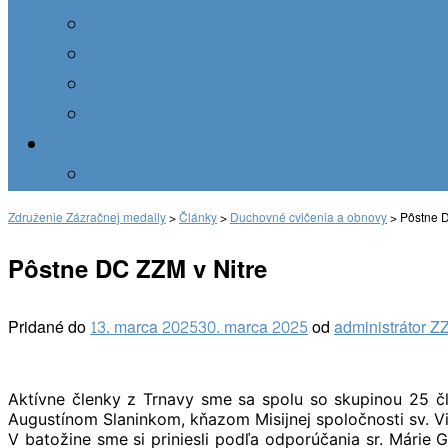
Združenie mariánskej mládeže
Máriine sestry
Depaul slovensko
Misevi
Kontakt
Podporte nás
Združenie Zázračnej medaily
>
Články
>
Duchovné cvičenia a obnovy
>
Pôstne D
Pôstne DC ZZM v Nitre
Pridané do
13. marca 2025
30. marca 2025
od
administrátor Z
Aktívne členky z Trnavy sme sa spolu so skupinou 25 čl
Augustínom Slaninkom, kňazom Misijnej spoločnosti sv. Vi
V batožine sme si priniesli podľa odporúčania sr. Márie