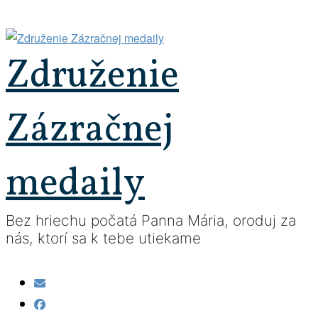
Prejsť
na
obsah
Združenie
Zázračnej
medaily
Bez hriechu počatá Panna Mária, oroduj za
nás, ktorí sa k tebe utiekame