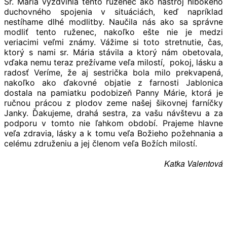
Sr. Mária vyzdvihla tento ruženec ako nástroj hlbokého
duchovného spojenia v situáciách, keď napríklad
nestíhame dlhé modlitby. Naučila nás ako sa správne
modliť tento ruženec, nakoľko ešte nie je medzi
veriacimi veľmi známy. Vážime si toto stretnutie, čas,
ktorý s nami sr. Mária stávila a ktorý nám obetovala,
vďaka nemu teraz prežívame veľa milostí, pokoj, lásku a
radosť Veríme, že aj sestrička bola milo prekvapená,
nakoľko ako ďakovné objatie z farnosti Jablonica
dostala na pamiatku podobizeň Panny Márie, ktorá je
ručnou prácou z plodov zeme našej šikovnej farníčky
Janky. Ďakujeme, drahá sestra, za vašu návštevu a za
podporu v tomto nie ľahkom období. Prajeme hlavne
veľa zdravia, lásky a k tomu veľa Božieho požehnania a
celému združeniu a jej členom veľa Božích milostí.
Katka Valentová