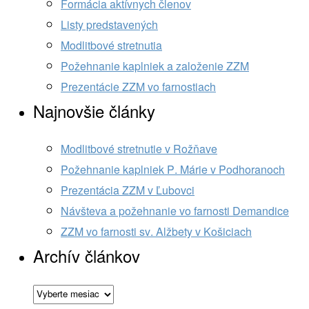
Formácia aktívnych členov
Listy predstavených
Modlitbové stretnutia
Požehnanie kaplniek a založenie ZZM
Prezentácie ZZM vo farnostiach
Najnovšie články
Modlitbové stretnutie v Rožňave
Požehnanie kaplniek P. Márie v Podhoranoch
Prezentácia ZZM v Ľubovci
Návšteva a požehnanie vo farnosti Demandice
ZZM vo farnosti sv. Alžbety v Košiciach
Archív článkov
Archív