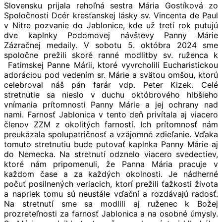
Slovensku prijala rehoľná sestra Mária Gostíková zo
Spoločnosti Dcér kresťanskej lásky sv. Vincenta de Paul
v Nitre pozvanie do Jablonice, kde už tretí rok putujú
dve kaplnky Podomovej návštevy Panny Márie
Zázračnej medaily. V sobotu 5. októbra 2024 sme
spoločne prežili skoré ranné modlitby sv. ruženca k
Fatimskej Panne Márii, ktoré vyvrcholili Eucharistickou
adoráciou pod vedením sr. Márie a svätou omšou, ktorú
celebroval náš pán farár vdp. Peter Kizek. Celé
stretnutie sa nieslo v duchu októbrového hlbšieho
vnímania prítomnosti Panny Márie a jej ochrany nad
nami. Farnosť Jablonica v tento deň privítala aj viacero
členov ZZM z okolitých farností. Ich prítomnosť nám
preukázala spolupatričnosť a vzájomné zdieľanie. Vďaka
tomuto stretnutiu bude putovať kaplnka Panny Márie aj
do Nemecka. Na stretnutí odznelo viacero svedectiev,
ktoré nám pripomenuli, že Panna Mária pracuje v
každom čase a za každých okolnosti. Je nádherné
počuť posilnených veriacich, ktorí prežili ťažkosti života
a napriek tomu sú neustále vďační a rozdávajú radosť.
Na stretnutí sme sa modlili aj ruženec k Božej
prozreteľnosti za farnosť Jablonica a na osobné úmysly.