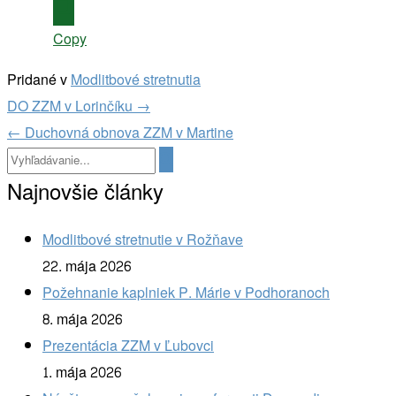
Copy
Pridané v
Modlitbové stretnutia
Navigácia
DO ZZM v Lorinčíku
→
v
←
Duchovná obnova ZZM v Martine
článkoch
Najnovšie články
Modlitbové stretnutie v Rožňave
22. mája 2026
Požehnanie kaplniek P. Márie v Podhoranoch
8. mája 2026
Prezentácia ZZM v Ľubovci
1. mája 2026