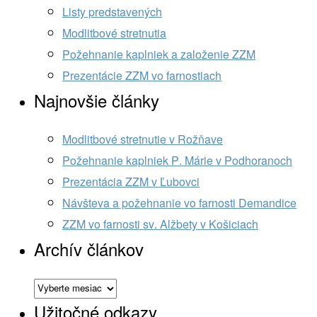
Listy predstavených
Modlitbové stretnutia
Požehnanie kaplniek a založenie ZZM
Prezentácie ZZM vo farnostiach
Najnovšie články
Modlitbové stretnutie v Rožňave
Požehnanie kaplniek P. Márie v Podhoranoch
Prezentácia ZZM v Ľubovci
Návšteva a požehnanie vo farnosti Demandice
ZZM vo farnosti sv. Alžbety v Košiciach
Archív článkov
Archív
článkov
Užitočné odkazy