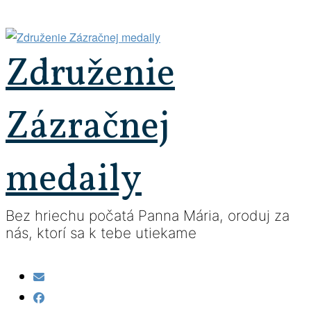
Prejsť
na
obsah
Združenie
Zázračnej
medaily
Bez hriechu počatá Panna Mária, oroduj za
nás, ktorí sa k tebe utiekame