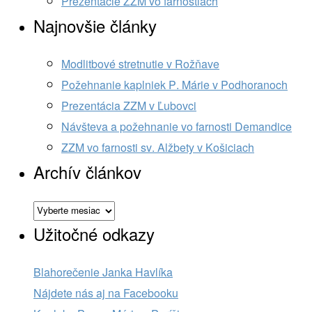
Prezentácie ZZM vo farnostiach
Najnovšie články
Modlitbové stretnutie v Rožňave
Požehnanie kaplniek P. Márie v Podhoranoch
Prezentácia ZZM v Ľubovci
Návšteva a požehnanie vo farnosti Demandice
ZZM vo farnosti sv. Alžbety v Košiciach
Archív článkov
Archív
článkov
Užitočné odkazy
Blahorečenie Janka Havlíka
Nájdete nás aj na Facebooku