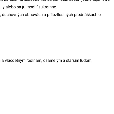
ly alebo sa ju modliť súkromne.
h, duchovných obnovách a príležitostných prednáškach o
ným a viacdetným rodinám, osamelým a starším ľuďom,