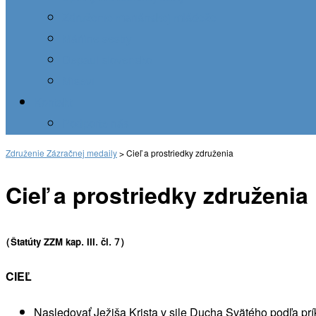
Združenie mariánskej mládeže
Máriine sestry
Depaul slovensko
Misevi
Kontakt
Podporte nás
Združenie Zázračnej medaily
>
Cieľ a prostriedky združenia
Cieľ a prostriedky združenia
(Štatúty ZZM kap. III. čl. 7)
CIEĽ
Nasledovať Ježiša Krista v sile Ducha Svätého podľa prí