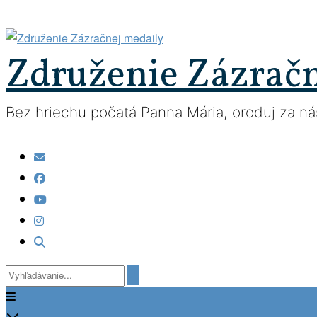
Prejsť
na
obsah
Združenie Zázrač
Bez hriechu počatá Panna Mária, oroduj za nás