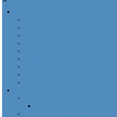
O ZZM
Pôvod združenia
Charakter združenia
Duch združenia
Cieľ združenia
Členovia združenia
Formácia členov
Správa združenia
História ZZM na Slovensku
AMM – ZZM vo svete
Kaplnky PM
Podomová návšteva Panny Márie
Prázdny zoznam pre skupinu
Chceme ZZM vo farnosti, ako postupovať