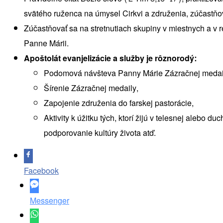
svätého ruženca na úmysel Cirkvi a združenia, zúčastňo
Zúčastňovať sa na stretnutiach skupiny v miestnych a v
Panne Márii.
Apoštolát evanjelizácie a služby je rôznorodý:
Podomová návšteva Panny Márie Zázračnej medai
Šírenie Zázračnej medaily,
Zapojenie združenia do farskej pastorácie,
Aktivity k úžitku tých, ktorí žijú v telesnej aleb
podporovanie kultúry života atď.
Facebook
Messenger