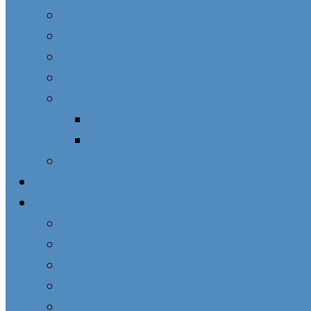
Zasvätenie sa Panne Márii
Novéna k Nepoškvrnenej
Deviatnik
Krížová cesta
27. novembra – Hlavný sviatok ZZM
Sv. omša na sviatok Panny Márie Zázračnej 
Materiál k modlitbovým stretnutiam
Modlitby na dni všedné i sviatočné
Prosby
Vincentská rodina
Misijná spoločnosť sv. Vincenta de Paul
Vincentky
Satmárky
Spolok sv. Vincenta de Paul
Spolky kresťanskej lásky