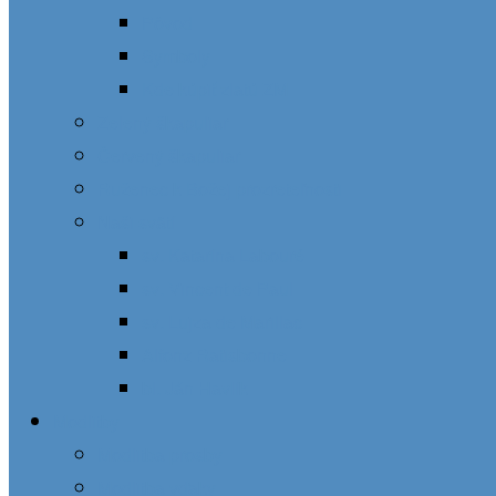
Pôvod
Symboly
Kde kúpiť zlatú ZM
Zelený škapuliar
Červený škapuliar
Ruženec k Božej prozreteľnosti
Naši svätí
sv. Katarína Labouré
sv. Vincent de Paul
sv. Lujza de Marillac
Alfonz Ratisbonne
bl. Ján Havlík
Modlitby
Modlitba prosby
Modlitba vďaky