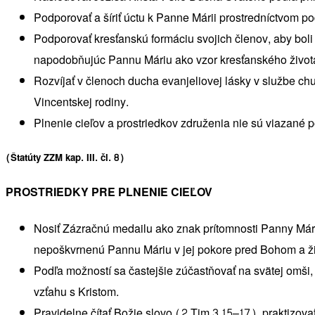
Podporovať a šíriť úctu k Panne Márii prostredníctvom
Podporovať kresťanskú formáciu svojich členov, aby boli 
napodobňujúc Pannu Máriu ako vzor kresťanského život
Rozvíjať v členoch ducha evanjeliovej lásky v službe c
Vincentskej rodiny.
Plnenie cieľov a prostriedkov združenia nie sú viazané 
(Štatúty ZZM kap. III. čl. 8)
PROSTRIEDKY PRE PLNENIE CIEĽOV
Nosiť Zázračnú medailu ako znak prítomnosti Panny Márie
nepoškvrnenú Pannu Máriu v jej pokore pred Bohom a žiť
Podľa možností sa častejšie zúčastňovať na svätej omši, 
vzťahu s Kristom.
Pravidelne čítať Božie slovo (2 Tim 3,15–17), praktizov