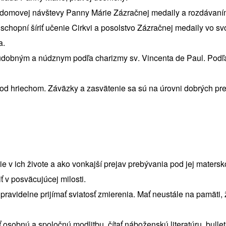
 podomovej návštevy Panny Márie Zázračnej medaily a rozdávaní
schopní šíriť učenie Cirkvi a posolstvo Zázračnej medaily vo sv
a.
hudobným a núdznym podľa charizmy sv. Vincenta de Paul. Podľa
pod hriechom. Záväzky a zasvätenie sa sú na úrovni dobrých pre
 v ich živote a ako vonkajší prejav prebývania pod jej maters
 v posväcujúcej milosti.
pravidelne prijímať sviatosť zmierenia. Mať neustále na pamäti,
ať osobnú a spoločnú modlitbu, čítať náboženskú literatúru, bul