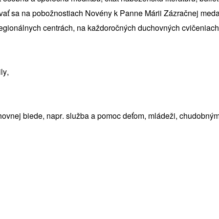
vať sa na pobožnostiach Novény k Panne Márii Zázračnej medai
 regionálnych centrách, na každoročných duchovných cvičeniac
ly,
o duchovnej biede, napr. služba a pomoc deťom, mládeži, chudob