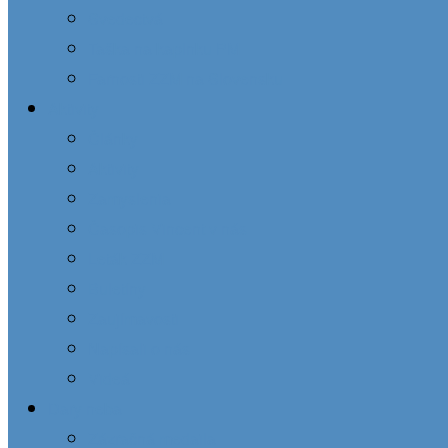
Svedectvá
Taška na kaplnku PM
Farnosti ZZM na Slovensku
Aktivity
Články
Aktivity
Zamyslenia
Časopis Vincent v nás
Leták ZZM
Buletíny
Zaujímavosti
Napísali o nás
Videá
Dary neba
Zázračná medaila