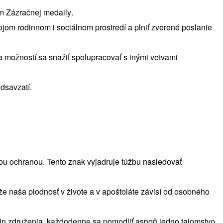
m Zázračnej medaily.
ojom rodinnom i sociálnom prostredí a plniť zverené poslanie
 možností sa snažiť spolupracovať s inými vetvami
dsavzatí.
kou ochranou. Tento znak vyjadruje túžbu nasledovať
 že naša plodnosť v živote a v apoštoláte závisí od osobného
letin združenia, každodenne sa pomodliť aspoň jedno tajomstvo